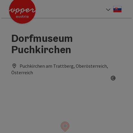
Accesskey
Accesskey
[0]
[2]
Slove
Select
Dorfmuseum
Puchkirchen
Puchkirchen am Trattberg, Oberösterreich,
Österreich
Open co