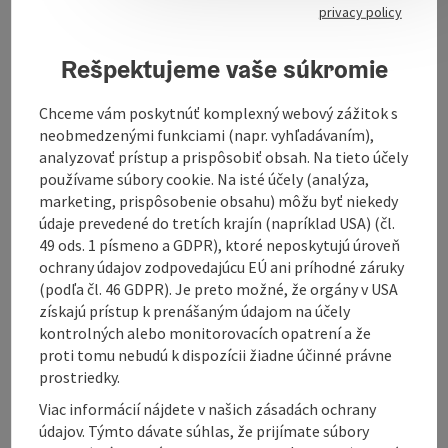
privacy policy
The origins of the village museum go back to a former
miner from Puchkirchen, Josef Schick, who collected
Rešpektujeme vaše súkromie
agricultural implements, household objects and
handicraft tools during his lifetime. After his death in
Chceme vám poskytnúť komplexný webový zážitok s
2001, Schick bequeathed the collection to the public.
neobmedzenými funkciami (napr. vyhľadávaním),
The village museum was set up on the initiative of
analyzovať prístup a prispôsobiť obsah. Na tieto účely
former ...
používame súbory cookie. Na isté účely (analýza,
Display complete description
marketing, prispôsobenie obsahu) môžu byť niekedy
údaje prevedené do tretích krajín (napríklad USA) (čl.
49 ods. 1 písmeno a GDPR), ktoré neposkytujú úroveň
ochrany údajov zodpovedajúcu EÚ ani príhodné záruky
(podľa čl. 46 GDPR). Je preto možné, že orgány v USA
získajú prístup k prenášaným údajom na účely
Contact
kontrolných alebo monitorovacích opatrení a že
proti tomu nebudú k dispozícii žiadne účinné právne
prostriedky.
Opening hours
Viac informácií nájdete v našich zásadách ochrany
údajov. Týmto dávate súhlas, že prijímate súbory
Arrival