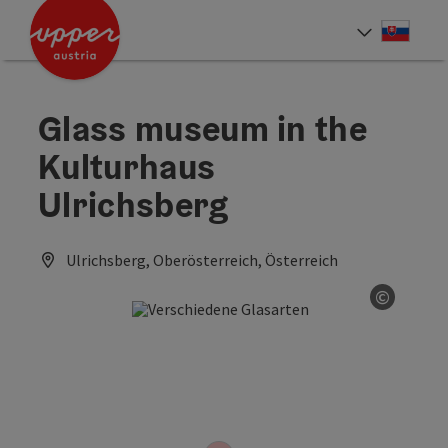
Accesskey
Accesskey
[0]
[2]
Slove
Select
Glass museum in the
Kulturhaus
Ulrichsberg
Ulrichsberg, Oberösterreich, Österreich
©
Open co