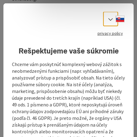
Culture house next to the church in Ulrichsberg. Key in
the town hall!
Slove
Select
A worth seeing glass collection awaits the guest in
the culture house in Ulrichsberg. It offers an insight
privacy policy
into the artistic craft of glassmaking and contains
over 600 exhibits. Glassy past ... At the interface of the
Rešpektujeme vaše súkromie
glass region Bayerwald-Südböhmen-Mühlviertel lay
glassworks Schwarzenberg and Sonnenwald. The
Chceme vám poskytnúť komplexný webový zážitok s
entire glass collection is regarded as the most
neobmedzenými funkciami (napr. vyhľadávaním),
important regional documentation of the extinct
analyzovať prístup a prispôsobiť obsah. Na tieto účely
industry over 100 years ago and contains, for example,
používame súbory cookie. Na isté účely (analýza,
hollow glass from the vicinity of these two ...
marketing, prispôsobenie obsahu) môžu byť niekedy
údaje prevedené do tretích krajín (napríklad USA) (čl.
Display complete description
49 ods. 1 písmeno a GDPR), ktoré neposkytujú úroveň
ochrany údajov zodpovedajúcu EÚ ani príhodné záruky
(podľa čl. 46 GDPR). Je preto možné, že orgány v USA
získajú prístup k prenášaným údajom na účely
kontrolných alebo monitorovacích opatrení a že