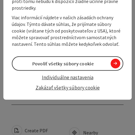
Contact
proti tomu nebudú k dispozícii žiadne účinné právne
prostriedky.
Viac informácií nájdete v našich zásadách ochrany
Opening hours
údajov. Týmto dávate súhlas, že prijímate súbory
cookie (vrátane tých od poskytovateľov z USA), ktoré
Arrival
môžete spravovať prostredníctvom samostatných
nastavení. Tento súhlas môžete kedykoľvek odvolať.
Prices
Povoliť všetky súbory cookie
Suitability
Individuálne nastavenia
Zakázať všetky súbory cookie
Accessibility
Create PDF
Nearby