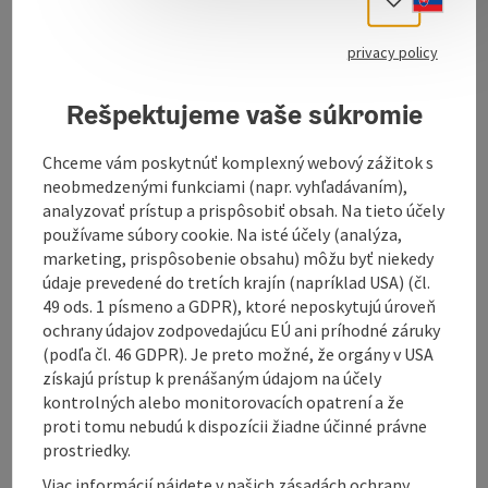
Select
Felting is not the same Felting is not the same felting
... at least not in Andrea Oppel. The artisan works with
privacy policy
many different hand knitting yarns - from wool to
wool-silk blends to microfiber yarns, incorporating
Rešpektujeme vaše súkromie
various design techniques. She dyes her wool and
fabrics herself or paints them. "So I can fall back on a
Chceme vám poskytnúť komplexný webový zážitok s
color-matched fund of materials," says Oppel.
neobmedzenými funkciami (napr. vyhľadávaním),
The designer prefers to work with different
analyzovať prístup a prispôsobiť obsah. Na tieto účely
combinations of different materials. It uses silk, linen
používame súbory cookie. Na isté účely (analýza,
and cotton fabrics that are ...
marketing, prispôsobenie obsahu) môžu byť niekedy
údaje prevedené do tretích krajín (napríklad USA) (čl.
Display complete description
49 ods. 1 písmeno a GDPR), ktoré neposkytujú úroveň
ochrany údajov zodpovedajúcu EÚ ani príhodné záruky
(podľa čl. 46 GDPR). Je preto možné, že orgány v USA
získajú prístup k prenášaným údajom na účely
kontrolných alebo monitorovacích opatrení a že
Contact
proti tomu nebudú k dispozícii žiadne účinné právne
prostriedky.
Viac informácií nájdete v našich zásadách ochrany