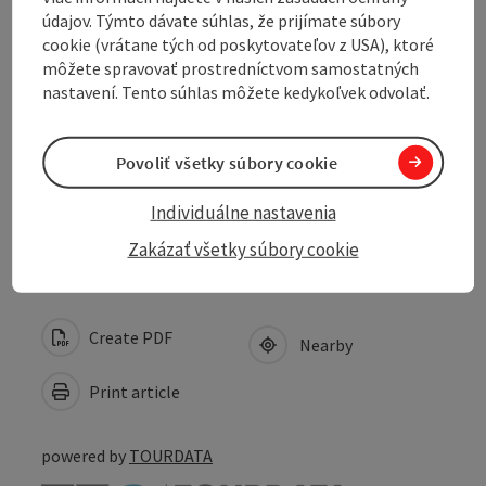
Opening hours
údajov. Týmto dávate súhlas, že prijímate súbory
cookie (vrátane tých od poskytovateľov z USA), ktoré
môžete spravovať prostredníctvom samostatných
Arrival
nastavení. Tento súhlas môžete kedykoľvek odvolať.
Suitability
Povoliť všetky súbory cookie
Accessibility
Individuálne nastavenia
Zakázať všetky súbory cookie
Create PDF
Nearby
Print article
powered by
TOURDATA