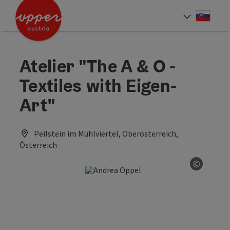
Accesskey
Accesskey
[0]
[2]
Slove
Select
Atelier "The A & O -
Textiles with Eigen-
Art"
Peilstein im Mühlviertel, Oberösterreich,
Österreich
©
Open co