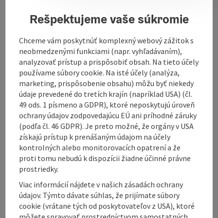
Forest.
Rešpektujeme vaše súkromie
In the parish church of St. Oswald there is a high altar
carved by Josef Keplinger from Ottensheim in 1894.
During the Christmas season, a box nativity scene
Chceme vám poskytnúť komplexný webový zážitok s
from 1846 is set up. The parish is cared for by the
neobmedzenými funkciami (napr. vyhľadávaním),
canons of Schlägl Abbey. The vicarage and the church
analyzovať prístup a prispôsobiť obsah. Na tieto účely
were completely renovated between 2000 and 2002.
používame súbory cookie. Na isté účely (analýza,
marketing, prispôsobenie obsahu) môžu byť niekedy
údaje prevedené do tretích krajín (napríklad USA) (čl.
49 ods. 1 písmeno a GDPR), ktoré neposkytujú úroveň
ochrany údajov zodpovedajúcu EÚ ani príhodné záruky
Contact
(podľa čl. 46 GDPR). Je preto možné, že orgány v USA
získajú prístup k prenášaným údajom na účely
kontrolných alebo monitorovacích opatrení a že
Opening hours
proti tomu nebudú k dispozícii žiadne účinné právne
prostriedky.
Viac informácií nájdete v našich zásadách ochrany
Arrival
údajov. Týmto dávate súhlas, že prijímate súbory
cookie (vrátane tých od poskytovateľov z USA), ktoré
Suitability
môžete spravovať prostredníctvom samostatných