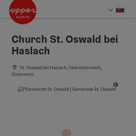
Accesskey
Accesskey
[0]
[2]
Slove
Select
Church St. Oswald bei
Haslach
St. Oswald bei Haslach, Oberösterreich,
Österreich
Open co