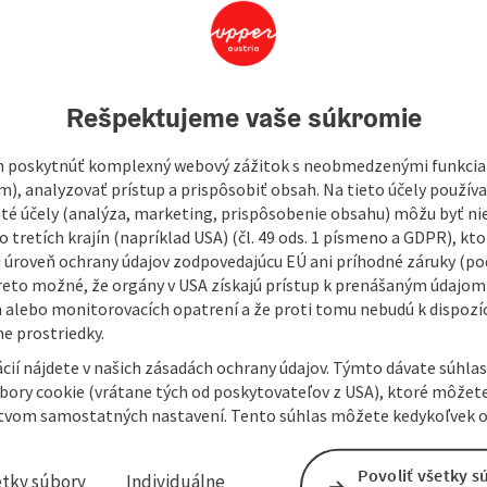
417
Rešpektujeme vaše súkromie
look forward to your visit in the sales room and in the
myr took over the management of the family business.
 poskytnúť komplexný webový zážitok s neobmedzenými funkciam
itsubishi & Suzuki.
m), analyzovať prístup a prispôsobiť obsah. Na tieto účely použí
isté účely (analýza, marketing, prispôsobenie obsahu) môžu byť ni
 tretích krajín (napríklad USA) (čl. 49 ods. 1 písmeno a GDPR), kto
 úroveň ochrany údajov zodpovedajúcu EÚ ani príhodné záruky (podľ
reto možné, že orgány v USA získajú prístup k prenášaným údajom
 alebo monitorovacích opatrení a že proti tomu nebudú k dispozíc
e prostriedky.
cií nájdete v našich zásadách ochrany údajov. Týmto dávate súhlas
úbory cookie (vrátane tých od poskytovateľov z USA), ktoré môžet
tvom samostatných nastavení. Tento súhlas môžete kedykoľvek o
Povoliť všetky s
etky súbory
Individuálne