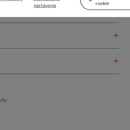
cookie
nastavenia
rby