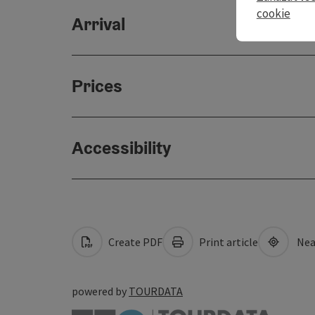
cookie
Arrival
Prices
Accessibility
Create PDF
Print article
Nea
powered by
TOURDATA