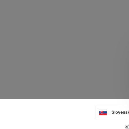
Slovens
Schw
pr