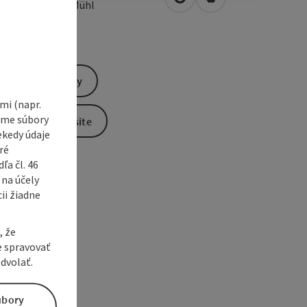
open in Google Maps
Open in Apple Map
0
Haslach an der Mühl
Send inquiry
i (napr.
vame súbory
To the website
ekedy údaje
ré
a čl. 46
 na účely
ii žiadne
, že
e spravovať
dvolať.
úbory