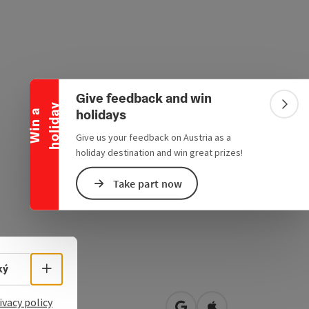
Collapse banner
Give feedback and win
y
Colla
holidays
W
i
n
a
h
o
l
i
d
a
Give us your feedback on Austria as a
holiday destination and win great prizes!
Take part now
Select language - Open menu
ký
ackerreith 13
ivacy policy