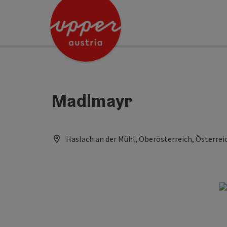
Accesskey
Accesskey
[0]
[2]
Madlmayr
Haslach an der Mühl, Oberösterreich, Österrei