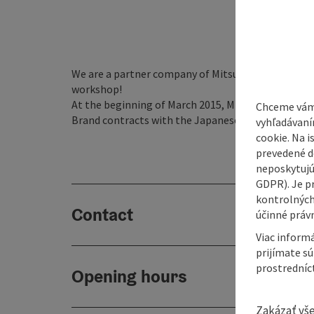
We are a partner company of Mitsubishi Austria and 
workshop!
At the beginning of March 2015, Mr. Gerhard Madl
Chceme vám
Brand contracts with the Japanese quality brands M
vyhľadávaní
cookie. Na 
prevedené do
neposkytujú
GDPR). Je p
kontrolných
Contact
účinné právn
Viac informá
prijímate s
prostredníc
Opening hours
Zakázať vš