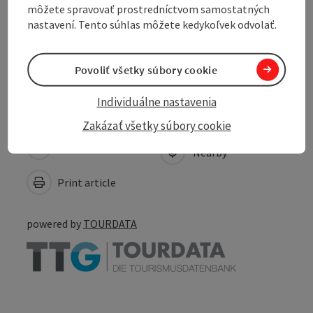
môžete spravovať prostredníctvom samostatných
Prices
nastavení. Tento súhlas môžete kedykoľvek odvolať.
Accessibility
Povoliť všetky súbory cookie
Individuálne nastavenia
Zakázať všetky súbory cookie
Create PDF
Nearby
Print article
powered by
TOURDATA