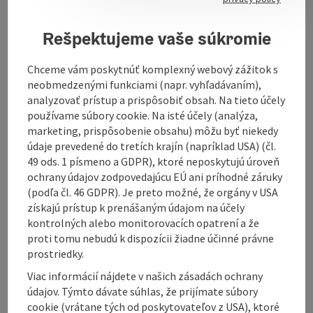
Biometric passport photos (passport, driver's license,
visa, identity card) application photos or souvenir
Rešpektujeme vaše súkromie
photos School photos directly at school additionally
for hobby photographers: digital photo station for
instant prints 10x15 and 15x20cm digital posters from
Chceme vám poskytnúť komplexný webový zážitok s
20x30 to 60x100cm within 24-hour also with
neobmedzenými funkciami (napr. vyhľadávaním),
lamination! wide range of photo frames and albums,
analyzovať prístup a prispôsobiť obsah. Na tieto účely
including accessories and expert advice OÖ
používame súbory cookie. Na isté účely (analýza,
Familienkarte (50% for family shots) ...
marketing, prispôsobenie obsahu) môžu byť niekedy
údaje prevedené do tretích krajín (napríklad USA) (čl.
Display complete description
49 ods. 1 písmeno a GDPR), ktoré neposkytujú úroveň
ochrany údajov zodpovedajúcu EÚ ani príhodné záruky
(podľa čl. 46 GDPR). Je preto možné, že orgány v USA
získajú prístup k prenášaným údajom na účely
kontrolných alebo monitorovacích opatrení a že
proti tomu nebudú k dispozícii žiadne účinné právne
Contact
prostriedky.
Viac informácií nájdete v našich zásadách ochrany
Arrival
údajov. Týmto dávate súhlas, že prijímate súbory
cookie (vrátane tých od poskytovateľov z USA), ktoré