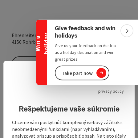
Collapse banner
Give feedback and win
Colla
holidays
Ehrenreiterweg 4
y
W
i
n
a
h
o
l
i
d
a
open in Google
Open in 
4150
Rohrbach-Berg
Give us your feedback on Austria
as a holiday destination and win
great prizes!
Send inquiry
Take part now
Slove
Select
To the website
privacy policy
Rešpektujeme vaše súkromie
Chceme vám poskytnúť komplexný webový zážitok s
neobmedzenými funkciami (napr. vyhľadávaním),
Contact
analyzovať prístup a prispôsobiť obsah. Na tieto účely