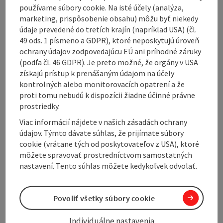
používame súbory cookie. Na isté účely (analýza,
marketing, prispôsobenie obsahu) môžu byť niekedy
Opening hours
údaje prevedené do tretích krajín (napríklad USA) (čl.
49 ods. 1 písmeno a GDPR), ktoré neposkytujú úroveň
ochrany údajov zodpovedajúcu EÚ ani príhodné záruky
Arrival
(podľa čl. 46 GDPR). Je preto možné, že orgány v USA
získajú prístup k prenášaným údajom na účely
kontrolných alebo monitorovacích opatrení a že
Prices
proti tomu nebudú k dispozícii žiadne účinné právne
prostriedky.
Accessibility
Viac informácií nájdete v našich zásadách ochrany
údajov. Týmto dávate súhlas, že prijímate súbory
cookie (vrátane tých od poskytovateľov z USA), ktoré
môžete spravovať prostredníctvom samostatných
nastavení. Tento súhlas môžete kedykoľvek odvolať.
Create PDF
Nearby
Povoliť všetky súbory cookie
Print article
Individuálne nastavenia