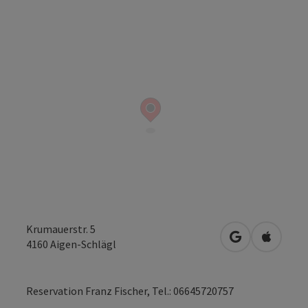
Krumauerstr. 5
open in Googl
Open in
4160
Aigen-Schlägl
Reservation Franz Fischer, Tel.: 06645720757