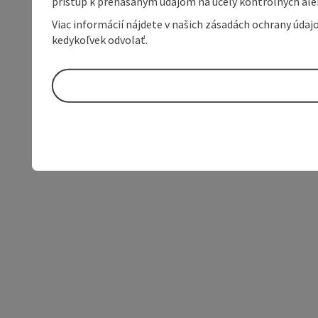
prístup k prenášaným údajom na účely kontrolných aleb
Viac informácií nájdete v našich zásadách ochrany úda
kedykoľvek odvolať.