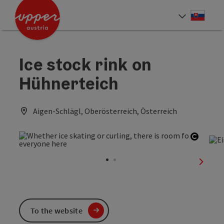
Accesskey
Accesskey
[0]
[2]
Slove
Select
Ice stock rink on
Hühnerteich
Aigen-Schlägl, Oberösterreich, Österreich
Open c
next sl
To the website