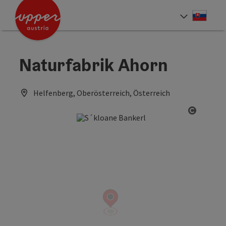
Accesskey
Accesskey
[0]
[2]
Slove
Select
Naturfabrik Ahorn
Helfenberg, Oberösterreich, Österreich
Open co