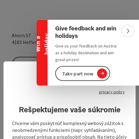
Collapse banner
Give feedback and win
Colla
holidays
Ahorn 57
y
W
i
n
a
h
o
l
i
d
a
open in Google
Open in 
4183
Helfenberg
Give us your feedback on Austria
as a holiday destination and win
great prizes!
Send inquiry
Take part now
Slove
Select
To the website
privacy policy
Rešpektujeme vaše súkromie
Chceme vám poskytnúť komplexný webový zážitok s
neobmedzenými funkciami (napr. vyhľadávaním),
Contact
analyzovať prístup a prispôsobiť obsah. Na tieto účely