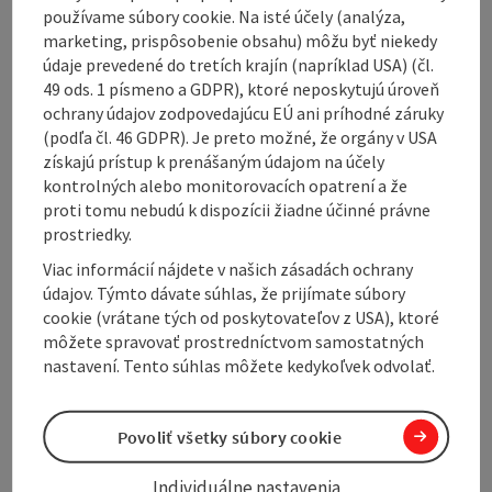
používame súbory cookie. Na isté účely (analýza,
marketing, prispôsobenie obsahu) môžu byť niekedy
Opening hours
údaje prevedené do tretích krajín (napríklad USA) (čl.
49 ods. 1 písmeno a GDPR), ktoré neposkytujú úroveň
ochrany údajov zodpovedajúcu EÚ ani príhodné záruky
Arrival
(podľa čl. 46 GDPR). Je preto možné, že orgány v USA
získajú prístup k prenášaným údajom na účely
kontrolných alebo monitorovacích opatrení a že
Suitability
proti tomu nebudú k dispozícii žiadne účinné právne
prostriedky.
Accessibility
Viac informácií nájdete v našich zásadách ochrany
údajov. Týmto dávate súhlas, že prijímate súbory
cookie (vrátane tých od poskytovateľov z USA), ktoré
môžete spravovať prostredníctvom samostatných
nastavení. Tento súhlas môžete kedykoľvek odvolať.
Create PDF
Nearby
Povoliť všetky súbory cookie
Print article
Individuálne nastavenia