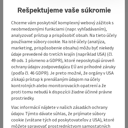
We experience and create an inspiring community -
Rešpektujeme vaše súkromie
because it's just easier with each other! We are a self-
governing, autonomous community without public
Chceme vám poskytnúť komplexný webový zážitok s
funding. Our KARITATIVER FLOHMARKT supports the
neobmedzenými funkciami (napr. vyhľadávaním),
association's work: open Saturdays from 10 a.m. to 4
analyzovať prístup a prispôsobiť obsah. Na tieto účely
p.m.
používame súbory cookie. Na isté účely (analýza,
marketing, prispôsobenie obsahu) môžu byť niekedy
údaje prevedené do tretích krajín (napríklad USA) (čl.
49 ods. 1 písmeno a GDPR), ktoré neposkytujú úroveň
ochrany údajov zodpovedajúcu EÚ ani príhodné záruky
Contact
(podľa čl. 46 GDPR). Je preto možné, že orgány v USA
získajú prístup k prenášaným údajom na účely
kontrolných alebo monitorovacích opatrení a že
Opening hours
proti tomu nebudú k dispozícii žiadne účinné právne
prostriedky.
Arrival
Viac informácií nájdete v našich zásadách ochrany
údajov. Týmto dávate súhlas, že prijímate súbory
cookie (vrátane tých od poskytovateľov z USA), ktoré
Suitability
môžete spravovať prostredníctvom samostatných