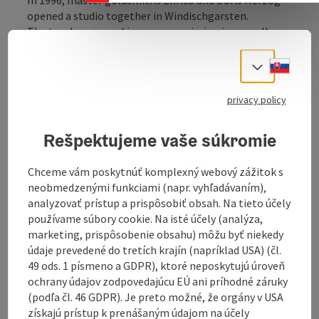
opened a studio together in Windischgarsten.
The two began working on commission in a small
shop with two workbenches behind the shop windows.
They increasingly succeeded in touching customers
Slove
Select
with their extraordinary pieces of jewellery.
privacy policy
Many years later, their personal happiness with their
children Valentin and Pauline also expanded the
Rešpektujeme vaše súkromie
company.
In 2015, the two young goldsmiths decided to join the
Chceme vám poskytnúť komplexný webový zážitok s
family business and have since made a significant
neobmedzenými funkciami (napr. vyhľadávaním),
contribution to the success of the traditional
analyzovať prístup a prispôsobiť obsah. Na tieto účely
company.
používame súbory cookie. Na isté účely (analýza,
marketing, prispôsobenie obsahu) môžu byť niekedy
Exquisite jewellery creations, handmade from
údaje prevedené do tretích krajín (napríklad USA) (čl.
platinum, gold and silver, often begin with ...
49 ods. 1 písmeno a GDPR), ktoré neposkytujú úroveň
Display complete description
ochrany údajov zodpovedajúcu EÚ ani príhodné záruky
(podľa čl. 46 GDPR). Je preto možné, že orgány v USA
získajú prístup k prenášaným údajom na účely