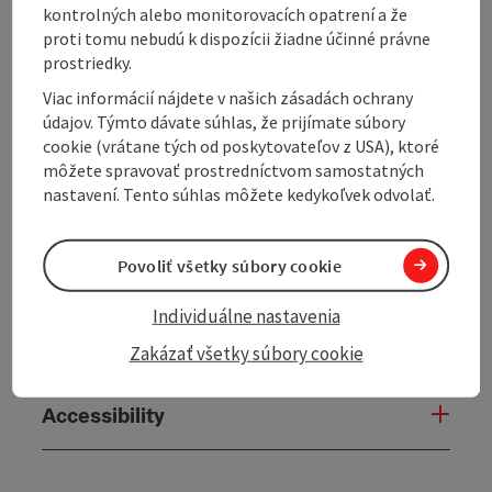
kontrolných alebo monitorovacích opatrení a že
proti tomu nebudú k dispozícii žiadne účinné právne
prostriedky.
Contact
Viac informácií nájdete v našich zásadách ochrany
údajov. Týmto dávate súhlas, že prijímate súbory
Opening hours
cookie (vrátane tých od poskytovateľov z USA), ktoré
môžete spravovať prostredníctvom samostatných
nastavení. Tento súhlas môžete kedykoľvek odvolať.
Arrival
Povoliť všetky súbory cookie
Cooperation
Individuálne nastavenia
Suitability
Zakázať všetky súbory cookie
Accessibility