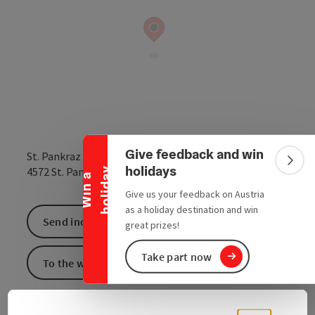
Collapse banner
Give feedback and win
St. Pankraz 1
Colla
holidays
open in Google
Open in 
4572
St. Pankraz
y
W
i
n
a
h
o
l
i
d
a
Give us your feedback on Austria
as a holiday destination and win
Send inquiry
great prizes!
Take part now
To the website