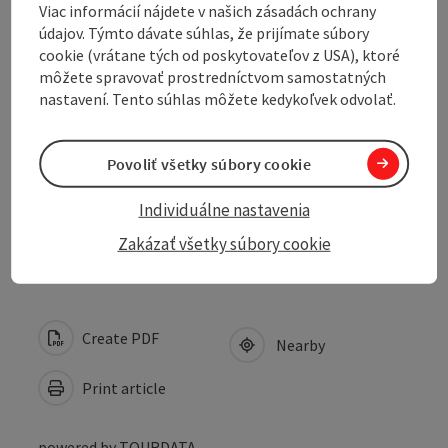
Viac informácií nájdete v našich zásadách ochrany
Opening hours
údajov. Týmto dávate súhlas, že prijímate súbory
cookie (vrátane tých od poskytovateľov z USA), ktoré
môžete spravovať prostredníctvom samostatných
Arrival
nastavení. Tento súhlas môžete kedykoľvek odvolať.
Suitability
Povoliť všetky súbory cookie
Individuálne nastavenia
Accessibility
Zakázať všetky súbory cookie
Create PDF
Nearby
Print article
powered by
TOURDATA