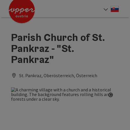
Accesskey
Accesskey
[0]
[2]
Slove
Select
Parish Church of St.
Pankraz - "St.
Pankraz"
St. Pankraz, Oberösterreich, Österreich
Open co