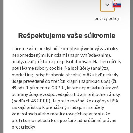
The parish church of St. Pankraz was ordained to the
Slove
Select
holy Pancras!
The parish church of St. Pankraz has a single nave and
privacy policy
sechsjochig with arched ceiling. The apse has a 3/8
final. The high altar is by Josef Holzinger. The
Rešpektujeme vaše súkromie
altarpiece depicting the beheading of St. Pancras,
Martin Altomonte is attributed. The statue
Chceme vám poskytnúť komplexný webový zážitok s
represents the left is John the Baptist, to the right is
neobmedzenými funkciami (napr. vyhľadávaním),
of St. James. The statues come from the workshop of
analyzovať prístup a prispôsobiť obsah. Na tieto účely
Franz Xaver leithner from Lambach. The side altars
používame súbory cookie. Na isté účely (analýza,
are also from him (1754-1755). The Josefialtar with
marketing, prispôsobenie obsahu) môžu byť niekedy
the image of St. Joseph is located ...
údaje prevedené do tretích krajín (napríklad USA) (čl.
Display complete description
49 ods. 1 písmeno a GDPR), ktoré neposkytujú úroveň
ochrany údajov zodpovedajúcu EÚ ani príhodné záruky
(podľa čl. 46 GDPR). Je preto možné, že orgány v USA
získajú prístup k prenášaným údajom na účely
kontrolných alebo monitorovacích opatrení a že
proti tomu nebudú k dispozícii žiadne účinné právne
Contact
prostriedky.