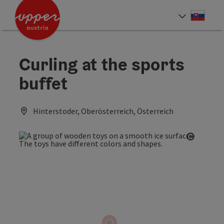
Accesskey
Accesskey
[0]
[2]
Slove
Select
Curling at the sports
buffet
Hinterstoder, Oberösterreich, Österreich
Open co