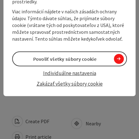
prostriedky.
Sports
Viac informácií nájdete v našich zásadách ochrany
údajov. Týmto dávate súhlas, že prijímate súbory
cookie (vrátane tých od poskytovateľov z USA), ktoré
Equipment
môžete spravovať prostredníctvom samostatných
nastavení. Tento súhlas môžete kedykoľvek odvolať.
Prices
Povoliť všetky súbory cookie
Suitability
Individuálne nastavenia
Zakázať všetky súbory cookie
Accessibility
Create PDF
Nearby
Print article