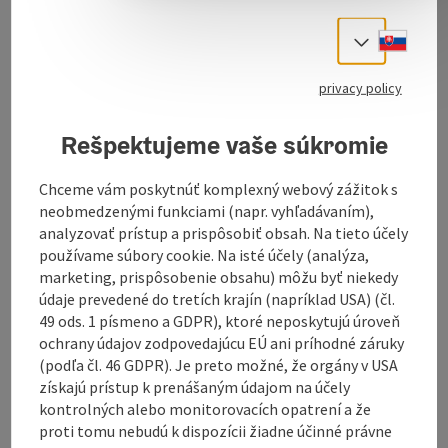
V Hinterstoderu si můžete zahrát curling ve
volnočasovém centru přímo v obci.
Slove
Select
Stravování zajišťuje sportovní restaurace
Hinterstoder. Rezervace provádějte přímo ve
privacy policy
sportovní restauraci nebo na telefonním čísle 0043
(0)7564/20801.
Rešpektujeme vaše súkromie
Tým sportovní restaurace Hinterstoder se na vás těší!
Chceme vám poskytnúť komplexný webový zážitok s
neobmedzenými funkciami (napr. vyhľadávaním),
analyzovať prístup a prispôsobiť obsah. Na tieto účely
používame súbory cookie. Na isté účely (analýza,
marketing, prispôsobenie obsahu) môžu byť niekedy
Contact
údaje prevedené do tretích krajín (napríklad USA) (čl.
49 ods. 1 písmeno a GDPR), ktoré neposkytujú úroveň
Opening hours
ochrany údajov zodpovedajúcu EÚ ani príhodné záruky
(podľa čl. 46 GDPR). Je preto možné, že orgány v USA
získajú prístup k prenášaným údajom na účely
Arrival
kontrolných alebo monitorovacích opatrení a že
proti tomu nebudú k dispozícii žiadne účinné právne