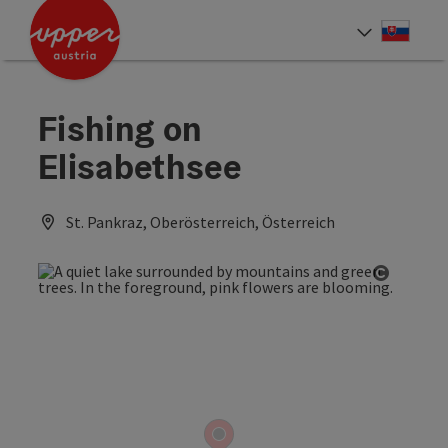
Accesskey
Accesskey
[0]
[2]
Slove
Select
Fishing on
Elisabethsee
St. Pankraz, Oberösterreich, Österreich
Open co