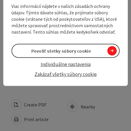
Viac informácií nájdete v našich zásadách ochrany
údajov. Týmto dávate súhlas, že prijímate súbory
Suitability
cookie (vrátane tých od poskytovateľov z USA), ktoré
môžete spravovať prostredníctvom samostatných
nastavení. Tento súhlas môžete kedykoľvek odvolať.
Accessibility
Povoliť všetky súbory cookie
Discover more
Individuálne nastavenia
Accommodations
Zakázať všetky súbory cookie
Create PDF
Nearby
Print article