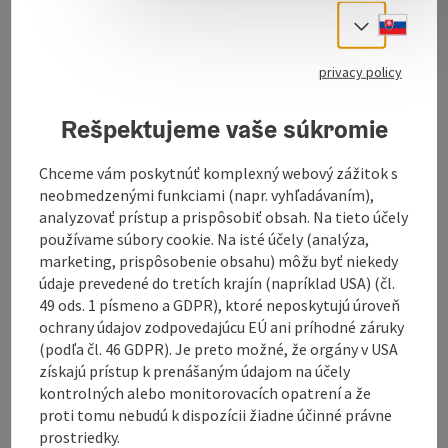
fishing (trout, char, carp, pike, etc...).
Slove
Select
Fishing is only possible to a limited extent during the
bathing season.
privacy policy
Rešpektujeme vaše súkromie
Chceme vám poskytnúť komplexný webový zážitok s
Contact
neobmedzenými funkciami (napr. vyhľadávaním),
analyzovať prístup a prispôsobiť obsah. Na tieto účely
používame súbory cookie. Na isté účely (analýza,
Opening hours
marketing, prispôsobenie obsahu) môžu byť niekedy
údaje prevedené do tretích krajín (napríklad USA) (čl.
49 ods. 1 písmeno a GDPR), ktoré neposkytujú úroveň
Arrival
ochrany údajov zodpovedajúcu EÚ ani príhodné záruky
(podľa čl. 46 GDPR). Je preto možné, že orgány v USA
získajú prístup k prenášaným údajom na účely
Equipment
kontrolných alebo monitorovacích opatrení a že
proti tomu nebudú k dispozícii žiadne účinné právne
Prices
prostriedky.