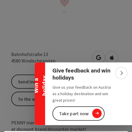
Collapse banner
Bahnhofstraße 13
open in Google
Open in 
4580
Windischgarsten
Give feedback and win
Colla
holidays
y
W
i
n
a
h
o
l
i
d
a
Send inquiry
Give us your feedback on Austria
as a holiday destination and win
To the website
great prizes!
Take part now
PENNY market Windischgarsten - THE freshness - and
at discount brand discounter market!