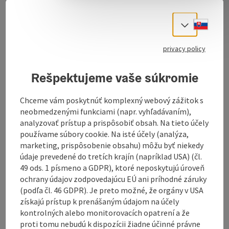
Simply personal:
PENNY is the only food discounter
with the services of a PENNY butcher. At the PENNY
Slove
Select
Markt branch in Windischgarsten, we also focus on
personal advice, friendly service and are happy to
privacy policy
accept special orders. Our PENNY butcher only
processes local beef, pork and chicken from the
Rešpektujeme vaše súkromie
PENNY own brand "Ich bin Österreich". This means
that the meat is 100% Austrian.
Chceme vám poskytnúť komplexný webový zážitok s
Simply fresh:
A large selection of regional and fresh
neobmedzenými funkciami (napr. vyhľadávaním),
fruit and vegetables awaits our customers at the
analyzovať prístup a prispôsobiť obsah. Na tieto účely
PENNY market stall. Discover our PENNY ...
používame súbory cookie. Na isté účely (analýza,
marketing, prispôsobenie obsahu) môžu byť niekedy
Display complete description
údaje prevedené do tretích krajín (napríklad USA) (čl.
49 ods. 1 písmeno a GDPR), ktoré neposkytujú úroveň
ochrany údajov zodpovedajúcu EÚ ani príhodné záruky
(podľa čl. 46 GDPR). Je preto možné, že orgány v USA
získajú prístup k prenášaným údajom na účely
kontrolných alebo monitorovacích opatrení a že
Contact
proti tomu nebudú k dispozícii žiadne účinné právne