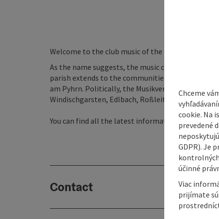
Welcome to the club music of the parish Windisch
As the name suggests, the music club of the parish
parish extends to the communities Windischgarsten
am Pyhrn. Politically, the Musikverein the parish 
Chceme vám
Windischgarsten, Edlbach, Roßleithen and Rosen
vyhľadávaní
cookie. Na 
You can find all the latest information on our ho
prevedené do
neposkytujú
GDPR). Je p
kontrolných
účinné právn
Viac informá
Contact
prijímate s
prostredníc