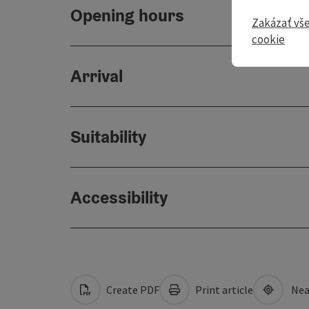
Opening hours
Zakázať vš
cookie
Arrival
Suitability
Accessibility
Create PDF
Print article
Nea