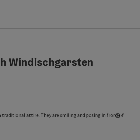
sh Windischgarsten
Open co