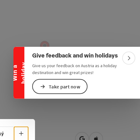
Collapse banner
Give feedback and win holidays
Colla
y
Give us your feedback on Austria as a holiday
W
i
n
a
h
o
l
i
d
a
destination and win great prizes!
Take part now
Select language - Open menu
ký
ach 138