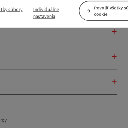
Povoliť všetky s
etky súbory
Individuálne
cookie
nastavenia
rby