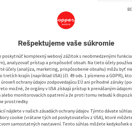
458
pr
garsten!
 Windischgarsten is responsible for a larger area. The
Rešpektujeme vaše súkromie
, Edlbach, Roßleithen, Rosenau and also parts of Spital
Windischgarsten is responsible for the 4 communities
 poskytnúť komplexný webový zážitok s neobmedzenými funkciam
au Hengstpaß.
m), analyzovať prístup a prispôsobiť obsah. Na tieto účely použí
isté účely (analýza, marketing, prispôsobenie obsahu) môžu byť ni
mepage!
 tretích krajín (napríklad USA) (čl. 49 ods. 1 písmeno a GDPR), kto
 úroveň ochrany údajov zodpovedajúcu EÚ ani príhodné záruky (podľ
reto možné, že orgány v USA získajú prístup k prenášaným údajom
 alebo monitorovacích opatrení a že proti tomu nebudú k dispozíc
e prostriedky.
cií nájdete v našich zásadách ochrany údajov. Týmto dávate súhlas
úbory cookie (vrátane tých od poskytovateľov z USA), ktoré môžet
tvom samostatných nastavení. Tento súhlas môžete kedykoľvek o