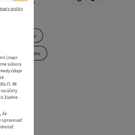
open in Google Maps
Open in Apple Map
0
Windischgarsten
ivacy policy
Send inquiry
To the website
i (napr.
vame súbory
ekedy údaje
ré
a čl. 46
 na účely
ii žiadne
, že
e spravovať
dvolať.