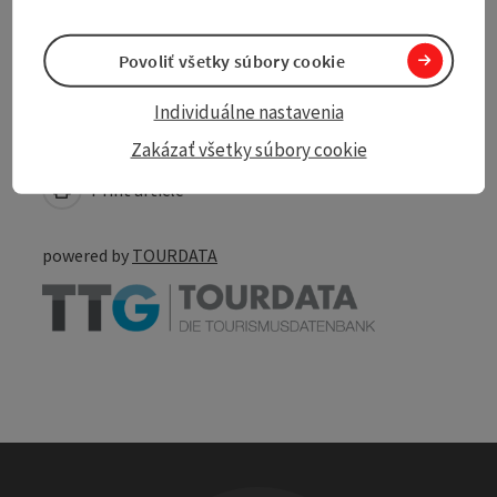
Accessibility
Povoliť všetky súbory cookie
Individuálne nastavenia
Create PDF
Nearby
Zakázať všetky súbory cookie
Print article
powered by
TOURDATA