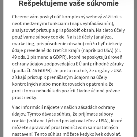
Farmer donuts
Rešpektujeme vaše súkromie
Must
Chceme vám poskytnúť komplexný webový zážitok s
At Christmas we sell our Christmas trees and
neobmedzenými funkciami (napr. vyhľadávaním),
brushwood. We are looking forward to your visit!
analyzovať prístup a prispôsobiť obsah. Na tieto účely
používame súbory cookie. Na isté účely (analýza,
marketing, prispôsobenie obsahu) môžu byť niekedy
údaje prevedené do tretích krajín (napríklad USA) (čl.
49 ods. 1 písmeno a GDPR), ktoré neposkytujú úroveň
Contact
ochrany údajov zodpovedajúcu EÚ ani príhodné záruky
(podľa čl. 46 GDPR). Je preto možné, že orgány v USA
získajú prístup k prenášaným údajom na účely
Opening hours
kontrolných alebo monitorovacích opatrení a že
proti tomu nebudú k dispozícii žiadne účinné právne
prostriedky.
Arrival
Viac informácií nájdete v našich zásadách ochrany
údajov. Týmto dávate súhlas, že prijímate súbory
Suitability
cookie (vrátane tých od poskytovateľov z USA), ktoré
môžete spravovať prostredníctvom samostatných
nastavení. Tento súhlas môžete kedykoľvek odvolať.