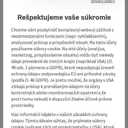
privacy policy
Individual coaching
Workshop and seminars
Rešpektujeme vaše súkromie
Chceme vám poskytnúť komplexný webový zážitok s
neobmedzenými funkciami (napr. vyhľadávaním),
analyzovať prístup a prispôsobiť obsah. Na tieto účely
používame súbory cookie. Na isté účely (analýza,
marketing, prispôsobenie obsahu) môžu byť niekedy
údaje prevedené do tretích krajín (napríklad USA) (čl.
Contact
49 ods. 1 písmeno a GDPR), ktoré neposkytujú úroveň
ochrany údajov zodpovedajúcu EÚ ani príhodné záruky
(podľa čl. 46 GDPR). Je preto možné, že orgány v USA
Opening hours
získajú prístup k prenášaným údajom na účely
kontrolných alebo monitorovacích opatrení a že
proti tomu nebudú k dispozícii žiadne účinné právne
Arrival
prostriedky.
Viac informácií nájdete v našich zásadách ochrany
údajov. Týmto dávate súhlas, že prijímate súbory
Prices
cookie (vrátane tých od poskytovateľov z USA), ktoré