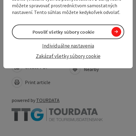
môžete spravovať prostredníctvom samostatných
Suitability
nastavení. Tento súhlas môžete kedykoľvek odvolať.
Accessibility
Povoliť všetky súbory cookie
Individuálne nastavenia
Zakázať všetky súbory cookie
Create PDF
Nearby
Print article
powered by
TOURDATA