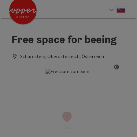
Accesskey
Accesskey
[0]
[2]
Slove
Select
Free space for beeing
Scharnstein, Oberösterreich, Österreich
Open co