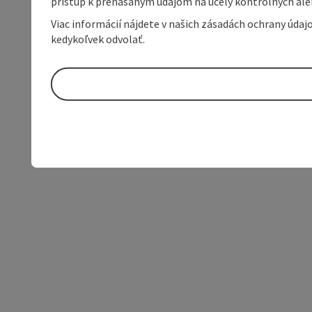
prístup k prenášaným údajom na účely kontrolných aleb
Viac informácií nájdete v našich zásadách ochrany úda
kedykoľvek odvolať.