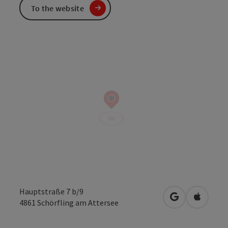
To the website
Hauptstraße 7 b/9
open in Googl
Open in
4861
Schörfling am Attersee