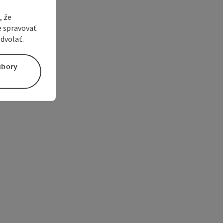
, že
e spravovať
dvolať.
úbory