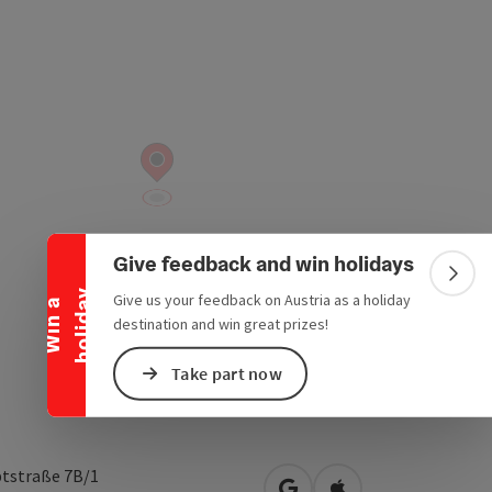
Collapse banner
Give feedback and win holidays
Colla
y
Give us your feedback on Austria as a holiday
W
i
n
a
h
o
l
i
d
a
destination and win great prizes!
Take part now
tstraße 7B/1