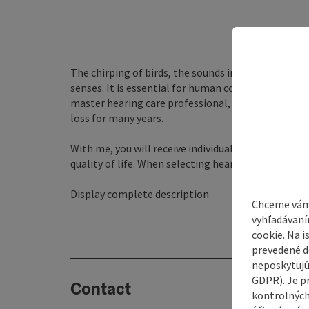
The chirping of birds, the sounds in the forest or t
senses. It is essential for human communication and 
master hearing care professional, I have been dea
loss for many years.
With me, you will receive individual advice and care
quality of life. When selecting hearing aids, I take y
Display complete description
Chceme vám
vyhľadávaní
cookie. Na 
prevedené do
neposkytujú
GDPR). Je p
Contact
kontrolných