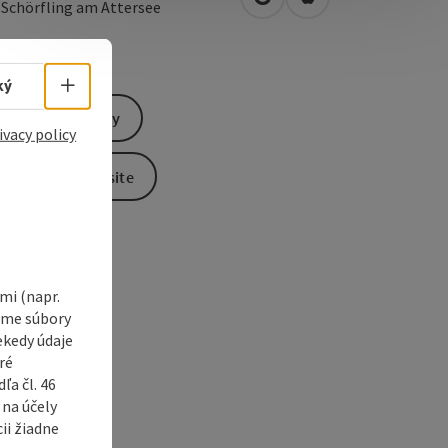
open in Google Maps
Open in Apple Map
1
Schörfling am Attersee
Select language - Open menu
ký
Send inquiry
ivacy policy
To the website
i (napr.
vame súbory
ekedy údaje
ré
a čl. 46
 na účely
ii žiadne