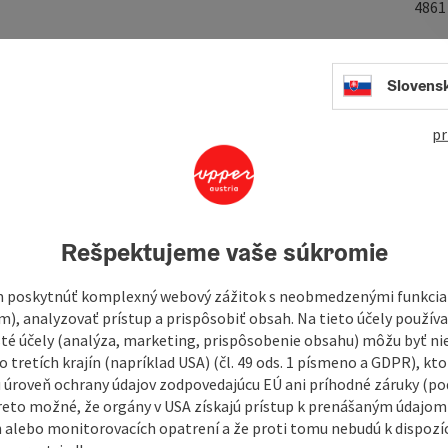
486
Slovens
he tone of a piano - hearing is more than just one of the five
thus a basic prerequisite for participation in life. As a
pr
ling with human hearing and the different types of hearing
 with the aim of helping my clients to achieve a better
our individual wishes into account in order ...
Rešpektujeme vaše súkromie
 poskytnúť komplexný webový zážitok s neobmedzenými funkciam
m), analyzovať prístup a prispôsobiť obsah. Na tieto účely použí
isté účely (analýza, marketing, prispôsobenie obsahu) môžu byť ni
 tretích krajín (napríklad USA) (čl. 49 ods. 1 písmeno a GDPR), kto
 úroveň ochrany údajov zodpovedajúcu EÚ ani príhodné záruky (podľ
reto možné, že orgány v USA získajú prístup k prenášaným údajom
 alebo monitorovacích opatrení a že proti tomu nebudú k dispozíc