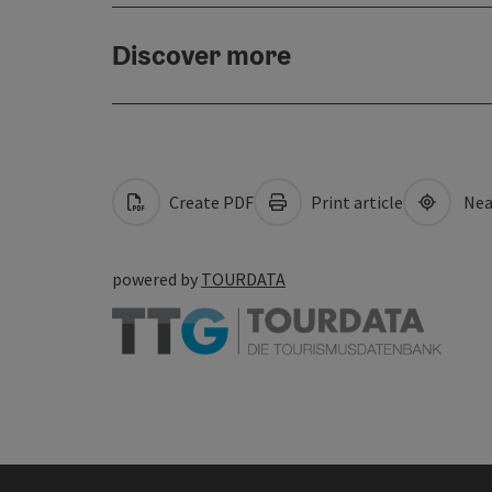
Discover more
Create PDF
Print article
Nea
powered by
TOURDATA