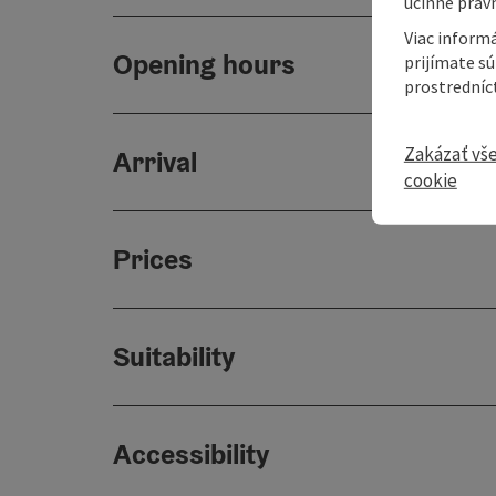
účinné právn
Viac informá
Opening hours
prijímate s
prostredníc
Zakázať vš
Arrival
cookie
Prices
Suitability
Accessibility