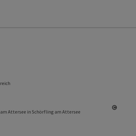
reich
Open co