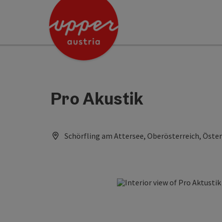
Accesskey
Accesskey
[0]
[2]
Pro Akustik
Schörfling am Attersee, Oberösterreich, Öster