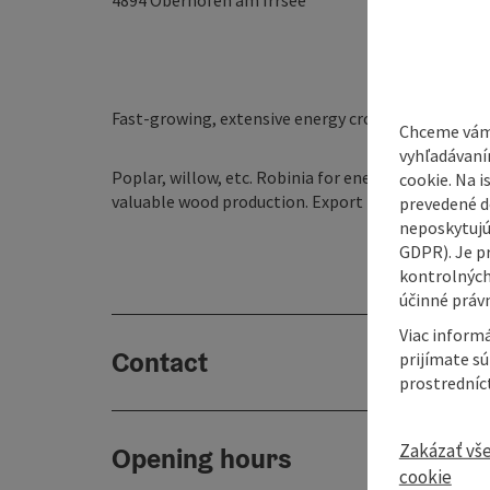
4894
Oberhofen am Irrsee
Fast-growing, extensive energy crops for alternat
Chceme vám
vyhľadávaní
Poplar, willow, etc. Robinia for energy forests as 
cookie. Na 
valuable wood production. Export to all EU countri
prevedené do
neposkytujú
GDPR). Je p
kontrolných
účinné právn
Viac informá
Contact
prijímate s
prostredníc
Zakázať vš
Opening hours
cookie