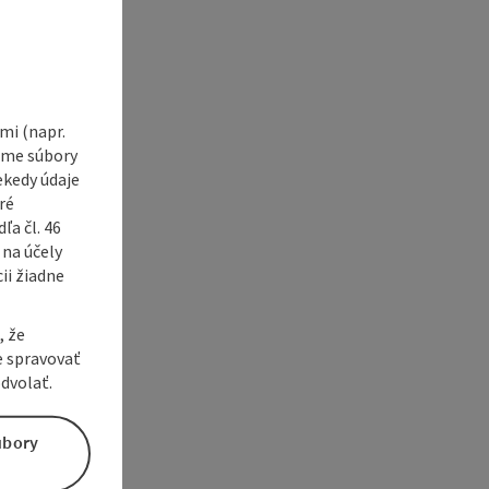
e Maps
 Apple Maps
i (napr.
vame súbory
ekedy údaje
ré
a čl. 46
 na účely
ii žiadne
, že
e spravovať
dvolať.
úbory