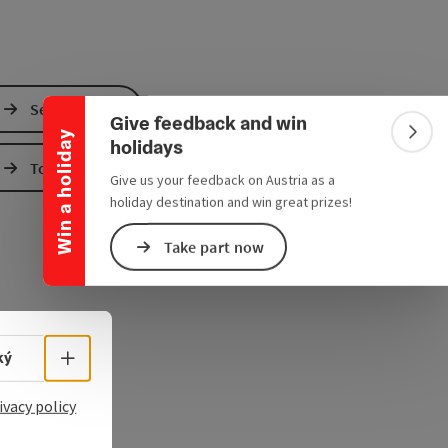
Collapse banner
Send inquiry
Give feedback and win
Win a holiday
Colla
holidays
To the website
Give us your feedback on Austria as a
holiday destination and win great prizes!
Take part now
Select language - Open menu
ký
ivacy policy