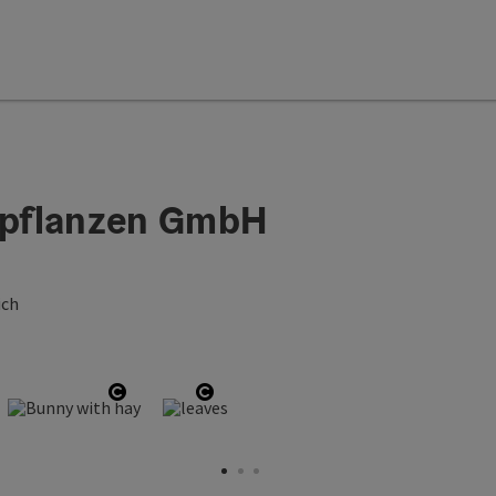
epflanzen GmbH
ich
n copyright
Open copyright
Open copyright