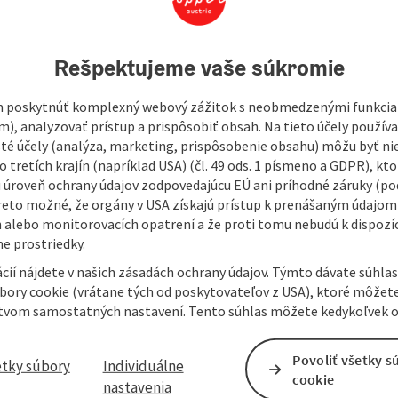
open in Googl
Open in
Rešpektujeme vaše súkromie
ive biomass production
 poskytnúť komplexný webový zážitok s neobmedzenými funkciam
m), analyzovať prístup a prispôsobiť obsah. Na tieto účely použí
well as Miscanthus, Sida and Paulownia for wood chip and
isté účely (analýza, marketing, prispôsobenie obsahu) môžu byť ni
es, possibly also above out.
 tretích krajín (napríklad USA) (čl. 49 ods. 1 písmeno a GDPR), kto
 úroveň ochrany údajov zodpovedajúcu EÚ ani príhodné záruky (podľ
reto možné, že orgány v USA získajú prístup k prenášaným údajom
 alebo monitorovacích opatrení a že proti tomu nebudú k dispozíc
e prostriedky.
cií nájdete v našich zásadách ochrany údajov. Týmto dávate súhlas
úbory cookie (vrátane tých od poskytovateľov z USA), ktoré môžet
tvom samostatných nastavení. Tento súhlas môžete kedykoľvek o
Povoliť všetky s
etky súbory
Individuálne
cookie
nastavenia