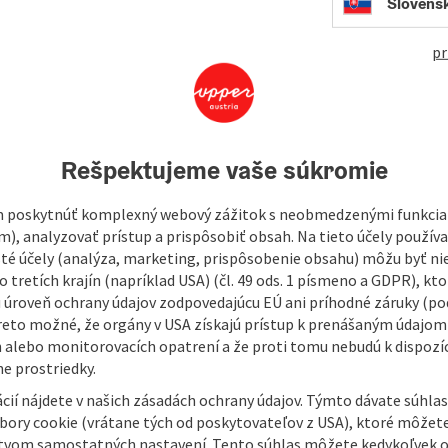
open in Googl
Open in
Slovens
pr
aluminium
Rešpektujeme vaše súkromie
 poskytnúť komplexný webový zážitok s neobmedzenými funkciam
m), analyzovať prístup a prispôsobiť obsah. Na tieto účely použí
astic-alu.
isté účely (analýza, marketing, prispôsobenie obsahu) môžu byť ni
 tretích krajín (napríklad USA) (čl. 49 ods. 1 písmeno a GDPR), kto
 úroveň ochrany údajov zodpovedajúcu EÚ ani príhodné záruky (podľ
reto možné, že orgány v USA získajú prístup k prenášaným údajom
 alebo monitorovacích opatrení a že proti tomu nebudú k dispozíc
e prostriedky.
cií nájdete v našich zásadách ochrany údajov. Týmto dávate súhlas
úbory cookie (vrátane tých od poskytovateľov z USA), ktoré môžet
tvom samostatných nastavení. Tento súhlas môžete kedykoľvek o