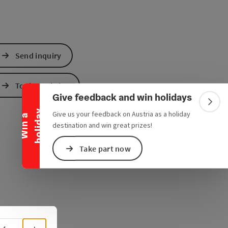
Collapse banner
Send inquiry
To the website
Give feedback and win holidays
Colla
y
Give us your feedback on Austria as a holiday
W
i
n
a
h
o
l
i
d
a
destination and win great prizes!
Take part now