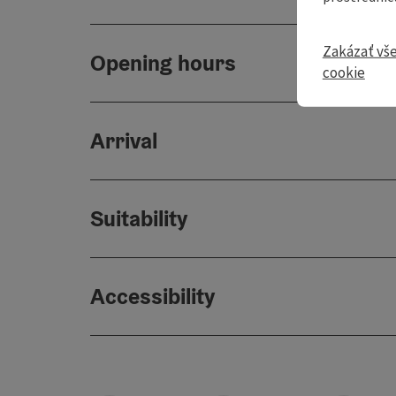
Zakázať vš
Opening hours
cookie
Arrival
Suitability
Accessibility