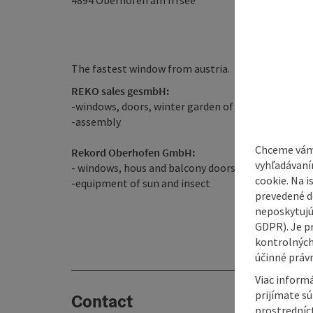
4894
Oberhofen am Irrsee
The fastest window from austria.
REKO sales gesmbH:
-windows, doors, winter garden of plastic, wood, 
-assembly
Chceme vám
Rekord Oberhofen GmbH:
vyhľadávaní
- windows, hous and balcony doors of plastic and pl
cookie. Na 
-equipment of sun and insect
prevedené do
neposkytujú
GDPR). Je p
kontrolných
účinné právn
Viac informá
prijímate s
Contact
prostredníc