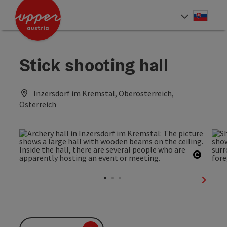
Accesskey
Accesskey
[0]
[2]
Slove
Select
Stick shooting hall
Inzersdorf im Kremstal, Oberösterreich,
Österreich
Open c
next sl