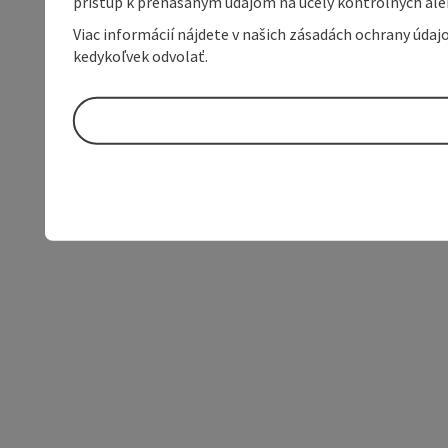
prístup k prenášaným údajom na účely kontrolných aleb
Viac informácií nájdete v našich zásadách ochrany úda
kedykoľvek odvolať.