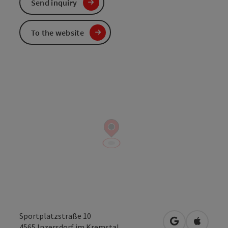
Send inquiry
To the website
Sportplatzstraße 10
open in Googl
Open in
4565
Inzersdorf im Kremstal