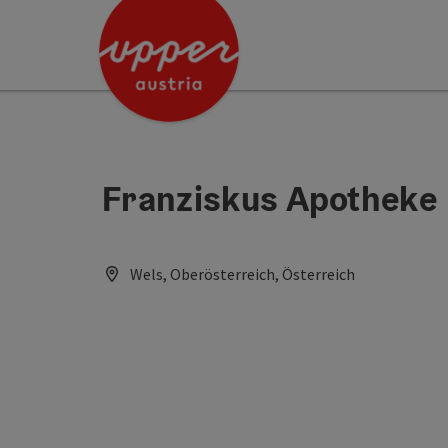
Accesskey
Accesskey
[0]
[2]
Franziskus Apotheke
Wels, Oberösterreich, Österreich