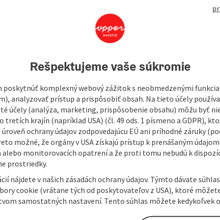
460
pr
s! The team of the Franziskus Aphotheke is friendly and
Rešpektujeme vaše súkromie
r you with advice and assistance.
 poskytnúť komplexný webový zážitok s neobmedzenými funkciam
m), analyzovať prístup a prispôsobiť obsah. Na tieto účely použí
isté účely (analýza, marketing, prispôsobenie obsahu) môžu byť ni
 tretích krajín (napríklad USA) (čl. 49 ods. 1 písmeno a GDPR), kto
 úroveň ochrany údajov zodpovedajúcu EÚ ani príhodné záruky (podľ
reto možné, že orgány v USA získajú prístup k prenášaným údajom
 alebo monitorovacích opatrení a že proti tomu nebudú k dispozíc
e prostriedky.
cií nájdete v našich zásadách ochrany údajov. Týmto dávate súhlas
úbory cookie (vrátane tých od poskytovateľov z USA), ktoré môžet
tvom samostatných nastavení. Tento súhlas môžete kedykoľvek o