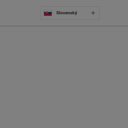
Select languag
Slovenský