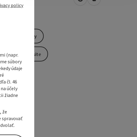
open in Google Maps
Open in Apple Map
0
Wels
ivacy policy
Send inquiry
To the website
i (napr.
vame súbory
ekedy údaje
ré
a čl. 46
 na účely
ii žiadne
, že
e spravovať
dvolať.