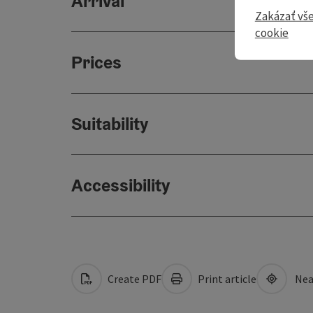
Arrival
Zakázať vš
cookie
Prices
Suitability
Accessibility
Create PDF
Print article
Nea