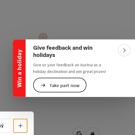
Collapse banner
Give feedback and win
Win a holiday
Colla
holidays
Give us your feedback on Austria as a
holiday destination and win great prizes!
Take part now
Select language - Open menu
ký
feldstraße 54