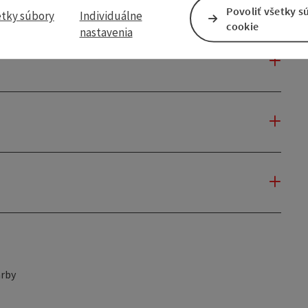
Povoliť všetky s
etky súbory
Individuálne
cookie
nastavenia
rby