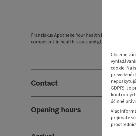
Franziskus Apotheke: Your health is important to u
competent in health issues and glad to be there fo
Chceme vám
vyhľadávaní
cookie. Na 
prevedené do
Contact
neposkytujú
GDPR). Je p
kontrolných
účinné právn
Opening hours
Viac informá
prijímate s
prostredníc