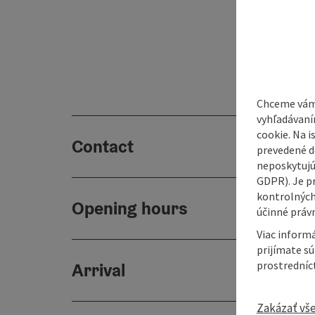
Chceme vám
vyhľadávaní
cookie. Na 
Contact
prevedené do
neposkytujú
GDPR). Je p
kontrolných
Opening hours
účinné právn
Viac informá
prijímate s
prostredníc
Arrival
Zakázať vš