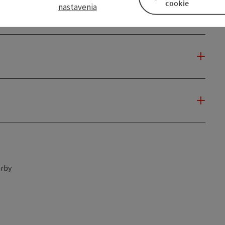
cookie
nastavenia
rby