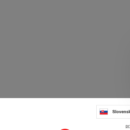
Slovens
pr
Grie