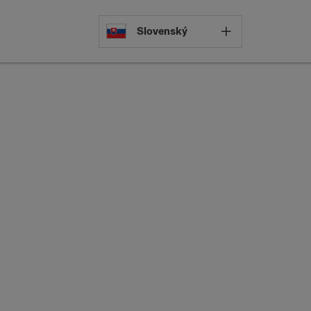
Select languag
Slovenský