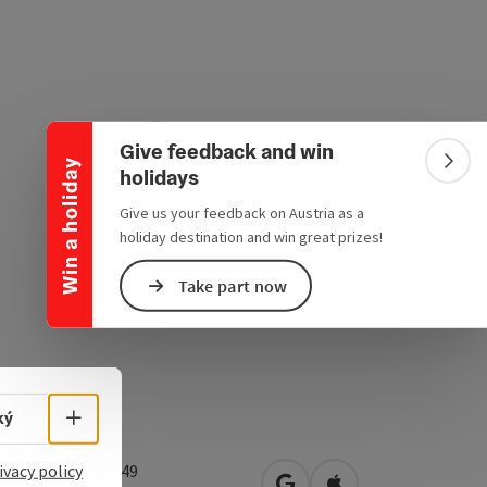
Collapse banner
Give feedback and win
Win a holiday
Colla
holidays
Give us your feedback on Austria as a
holiday destination and win great prizes!
Take part now
Select language - Open menu
ký
ivacy policy
skirchner Straße 49