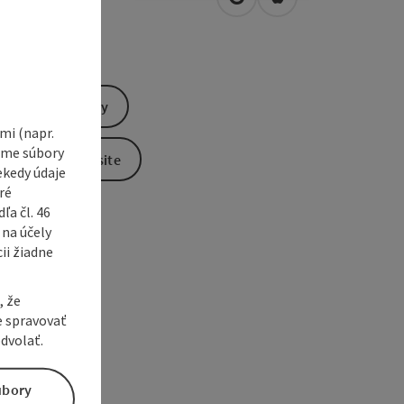
open in Google Maps
Open in Apple Map
0
Wels
Send inquiry
i (napr.
vame súbory
To the website
ekedy údaje
ré
a čl. 46
 na účely
ii žiadne
, že
e spravovať
dvolať.
úbory