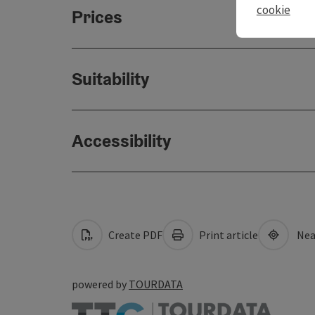
cookie
Prices
Suitability
Accessibility
Create PDF
Print article
Nea
powered by
TOURDATA