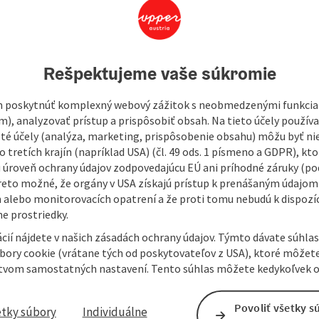
460
Rešpektujeme vaše súkromie
 poskytnúť komplexný webový zážitok s neobmedzenými funkciam
m), analyzovať prístup a prispôsobiť obsah. Na tieto účely použí
isté účely (analýza, marketing, prispôsobenie obsahu) môžu byť ni
 tretích krajín (napríklad USA) (čl. 49 ods. 1 písmeno a GDPR), kto
 úroveň ochrany údajov zodpovedajúcu EÚ ani príhodné záruky (podľ
reto možné, že orgány v USA získajú prístup k prenášaným údajom
 alebo monitorovacích opatrení a že proti tomu nebudú k dispozíc
e prostriedky.
cií nájdete v našich zásadách ochrany údajov. Týmto dávate súhlas
úbory cookie (vrátane tých od poskytovateľov z USA), ktoré môžet
tvom samostatných nastavení. Tento súhlas môžete kedykoľvek o
Povoliť všetky s
etky súbory
Individuálne