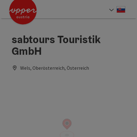
Accesskey
Accesskey
[0]
[2]
Slove
Select
sabtours Touristik
GmbH
Wels, Oberösterreich, Österreich