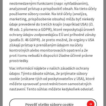
Contact
neobmedzenými funkciami (napr. vyhľadávaním),
analyzovať prístup a prispôsobiť obsah. Na tieto účely
používame súbory cookie. Na isté účely (analýza,
Opening hours
marketing, prispôsobenie obsahu) môžu byť niekedy
údaje prevedené do tretích krajín (napríklad USA) (čl.
49 ods. 1 písmeno a GDPR), ktoré neposkytujú úroveň
Arrival
ochrany údajov zodpovedajúcu EÚ ani príhodné záruky
(podľa čl. 46 GDPR). Je preto možné, že orgány v USA
získajú prístup k prenášaným údajom na účely
Prices
kontrolných alebo monitorovacích opatrení a že
proti tomu nebudú k dispozícii žiadne účinné právne
prostriedky.
Suitability
Viac informácií nájdete v našich zásadách ochrany
údajov. Týmto dávate súhlas, že prijímate súbory
Accessibility
cookie (vrátane tých od poskytovateľov z USA), ktoré
môžete spravovať prostredníctvom samostatných
nastavení. Tento súhlas môžete kedykoľvek odvolať.
Povoliť všetky súbory cookie
Create PDF