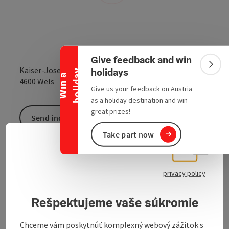
Collapse banner
Give feedback and win
Colla
Kaiser-Josef-Platz 5
holidays
y
W
i
n
a
h
o
l
i
d
a
open in Google
Open in 
4600
Wels
Give us your feedback on Austria
as a holiday destination and win
great prizes!
Send inquiry
Take part now
Slove
To the website
Select
privacy policy
Rešpektujeme vaše súkromie
Chceme vám poskytnúť komplexný webový zážitok s