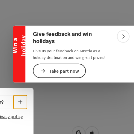
Collapse banner
Give feedback and win
y
Colla
holidays
W
i
n
a
h
o
l
i
d
a
Give us your feedback on Austria as a
holiday destination and win great prizes!
Take part now
Select language - Open menu
ký
ivacy policy
ichstraße 9