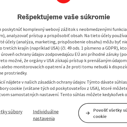
460
Rešpektujeme vaše súkromie
 poskytnúť komplexný webový zážitok s neobmedzenými funkciam
m), analyzovať prístup a prispôsobiť obsah. Na tieto účely použí
isté účely (analýza, marketing, prispôsobenie obsahu) môžu byť ni
 tretích krajín (napríklad USA) (čl. 49 ods. 1 písmeno a GDPR), kto
 úroveň ochrany údajov zodpovedajúcu EÚ ani príhodné záruky (podľ
reto možné, že orgány v USA získajú prístup k prenášaným údajom
 alebo monitorovacích opatrení a že proti tomu nebudú k dispozíc
e prostriedky.
cií nájdete v našich zásadách ochrany údajov. Týmto dávate súhlas
úbory cookie (vrátane tých od poskytovateľov z USA), ktoré môžet
tvom samostatných nastavení. Tento súhlas môžete kedykoľvek o
Povoliť všetky s
etky súbory
Individuálne
cookie
nastavenia