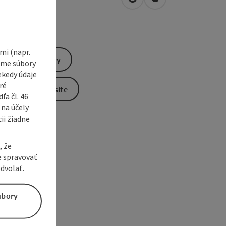
open in Google Maps
Open in Apple Map
0
Wels
i (napr.
Send inquiry
vame súbory
ekedy údaje
ré
To the website
a čl. 46
 na účely
ii žiadne
, že
e spravovať
dvolať.
úbory