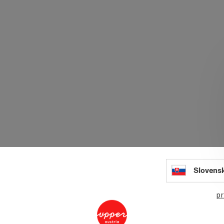
Slovens
pr
Ettr