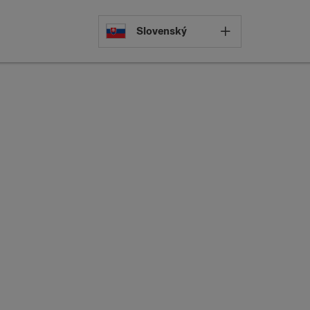
Select languag
Slovenský