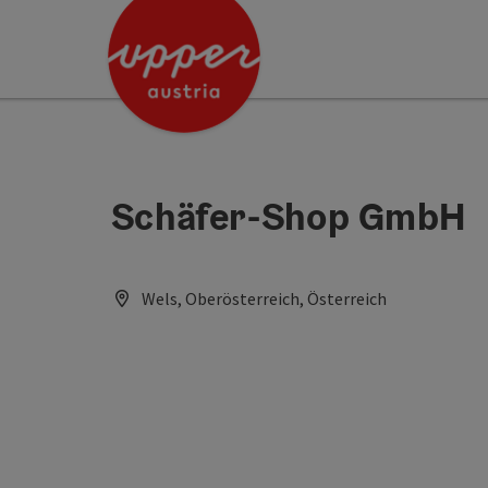
Accesskey
Accesskey
[0]
[2]
Schäfer-Shop GmbH
Wels, Oberösterreich, Österreich