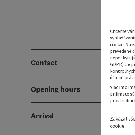
Chceme vám
vyhľadávaní
cookie. Na 
prevedené do
neposkytujú
Contact
GDPR). Je p
kontrolných
účinné právn
Viac informá
Opening hours
prijímate s
prostredníc
Arrival
Zakázať vš
cookie