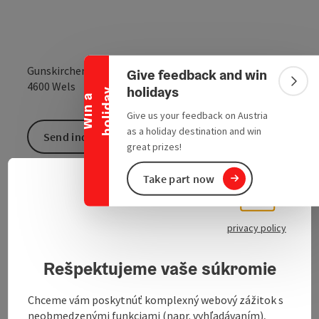
Collapse banner
Gunskirchener Straße 7
Give feedback and win
open in Google
Open in 
4600
Wels
Colla
holidays
y
W
i
n
a
h
o
l
i
d
a
Give us your feedback on Austria
as a holiday destination and win
Send inquiry
great prizes!
To the website
Take part now
Slove
Select
privacy policy
Rešpektujeme vaše súkromie
Contact
Chceme vám poskytnúť komplexný webový zážitok s
neobmedzenými funkciami (napr. vyhľadávaním),