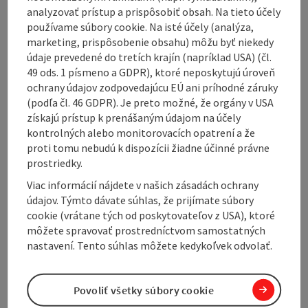
analyzovať prístup a prispôsobiť obsah. Na tieto účely
Opening hours
používame súbory cookie. Na isté účely (analýza,
marketing, prispôsobenie obsahu) môžu byť niekedy
údaje prevedené do tretích krajín (napríklad USA) (čl.
Arrival
49 ods. 1 písmeno a GDPR), ktoré neposkytujú úroveň
ochrany údajov zodpovedajúcu EÚ ani príhodné záruky
(podľa čl. 46 GDPR). Je preto možné, že orgány v USA
Prices
získajú prístup k prenášaným údajom na účely
kontrolných alebo monitorovacích opatrení a že
proti tomu nebudú k dispozícii žiadne účinné právne
Suitability
prostriedky.
Viac informácií nájdete v našich zásadách ochrany
Accessibility
údajov. Týmto dávate súhlas, že prijímate súbory
cookie (vrátane tých od poskytovateľov z USA), ktoré
môžete spravovať prostredníctvom samostatných
nastavení. Tento súhlas môžete kedykoľvek odvolať.
Create PDF
Nearby
Povoliť všetky súbory cookie