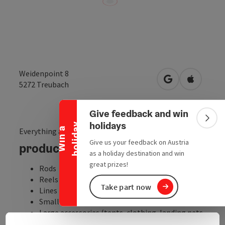
Weidenpoint 8
Collapse banner
open in Google
Open in 
5272
Treubach
Give feedback and win
Colla
holidays
y
W
i
n
a
h
o
l
i
d
a
Everything about fishing
Give us your feedback on Austria
products
as a holiday destination and win
great prizes!
Rods
Reels
Take part now
Lines
Small accessories (hooks, bait, spoons, ...)
Large accessories (tents, clothing, landing nets,
...)