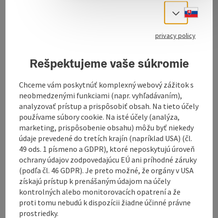
Food
Slove
Select
bait
Clothing
privacy policy
shoes
our brands
Rešpektujeme vaše súkromie
Allroundmarin inflatable boats, electric, petrol and
Chceme vám poskytnúť komplexný webový zážitok s
gas outboard motors, boat and camping accessories,
neobmedzenými funkciami (napr. vyhľadávaním),
AHF-Leitner, Abu Garcia, Balzer, Baleno, Behr, Berkley,
analyzovať prístup a prispôsobiť obsah. Na tieto účely
Browning, Black Cat, B-Richi, Byron, Camping Gaz,
používame súbory cookie. Na isté účely (analýza,
Cebbra, Chub, Crowhill, Colemann, Cormoran, Daiwa,
marketing, prispôsobenie obsahu) môžu byť niekedy
DAM, Drennan, Dynamite-Baits, Fenwick, Fishpond,
údaje prevedené do tretích krajín (napríklad USA) (čl.
Fin-Nor, Gamakatsu, Greys, Hardy, IRC, Jenzi, Korda,
49 ods. 1 písmeno a GDPR), ktoré neposkytujú úroveň
Mitchel, Milo, Penn, Plano, Pinewood, Quantum,
ochrany údajov zodpovedajúcu EÚ ani príhodné záruky
Rhino, Radical, Spro, Shad-Xperts, Shakespear, Sten,
(podľa čl. 46 GDPR). Je preto možné, že orgány v USA
Spiderware, Shimano, Trabucco, Van Staal, WiWa,
získajú prístup k prenášaným údajom na účely
Zebco, and many more.and many more.
kontrolných alebo monitorovacích opatrení a že
proti tomu nebudú k dispozícii žiadne účinné právne
prostriedky.