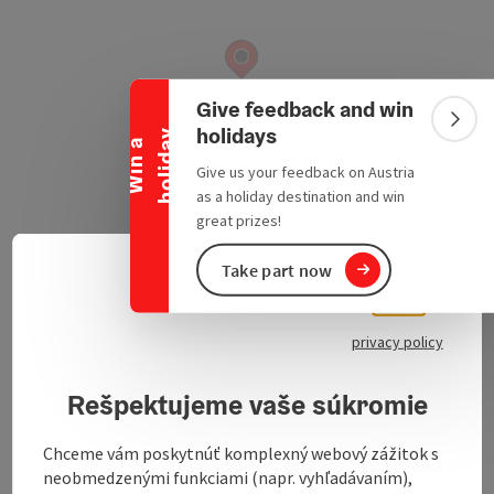
Collapse banner
Give feedback and win
Colla
holidays
y
W
i
n
a
h
o
l
i
d
a
Give us your feedback on Austria
as a holiday destination and win
great prizes!
Weidenpoint 5
Take part now
open in Google
Open in 
5272
Treubach
Slove
Select
privacy policy
Send inquiry
Rešpektujeme vaše súkromie
.
Chceme vám poskytnúť komplexný webový zážitok s
neobmedzenými funkciami (napr. vyhľadávaním),