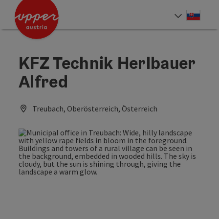
Accesskey
Accesskey
[0]
[2]
Slove
Select
KFZ Technik Herlbauer
Alfred
Treubach, Oberösterreich, Österreich