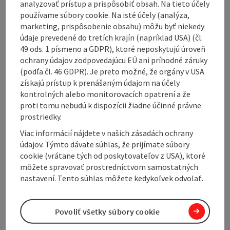
analyzovať prístup a prispôsobiť obsah. Na tieto účely
používame súbory cookie. Na isté účely (analýza,
marketing, prispôsobenie obsahu) môžu byť niekedy
údaje prevedené do tretích krajín (napríklad USA) (čl.
Contact
49 ods. 1 písmeno a GDPR), ktoré neposkytujú úroveň
ochrany údajov zodpovedajúcu EÚ ani príhodné záruky
(podľa čl. 46 GDPR). Je preto možné, že orgány v USA
Arrival
získajú prístup k prenášaným údajom na účely
kontrolných alebo monitorovacích opatrení a že
Suitability
proti tomu nebudú k dispozícii žiadne účinné právne
prostriedky.
Viac informácií nájdete v našich zásadách ochrany
Accessibility
údajov. Týmto dávate súhlas, že prijímate súbory
cookie (vrátane tých od poskytovateľov z USA), ktoré
môžete spravovať prostredníctvom samostatných
nastavení. Tento súhlas môžete kedykoľvek odvolať.
Create PDF
Nearby
Povoliť všetky súbory cookie
Print article