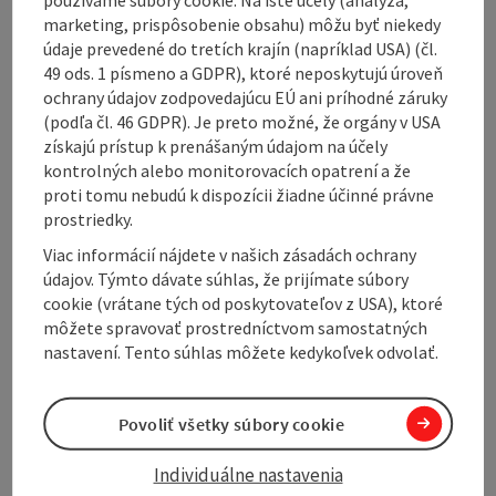
Contact
marketing, prispôsobenie obsahu) môžu byť niekedy
údaje prevedené do tretích krajín (napríklad USA) (čl.
49 ods. 1 písmeno a GDPR), ktoré neposkytujú úroveň
Arrival
ochrany údajov zodpovedajúcu EÚ ani príhodné záruky
(podľa čl. 46 GDPR). Je preto možné, že orgány v USA
získajú prístup k prenášaným údajom na účely
Suitability
kontrolných alebo monitorovacích opatrení a že
proti tomu nebudú k dispozícii žiadne účinné právne
prostriedky.
Accessibility
Viac informácií nájdete v našich zásadách ochrany
údajov. Týmto dávate súhlas, že prijímate súbory
cookie (vrátane tých od poskytovateľov z USA), ktoré
môžete spravovať prostredníctvom samostatných
nastavení. Tento súhlas môžete kedykoľvek odvolať.
Create PDF
Nearby
Print article
Povoliť všetky súbory cookie
Individuálne nastavenia
powered by
TOURDATA