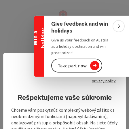
Collapse banner
Give feedback and win
Colla
holidays
y
W
i
n
a
h
o
l
i
d
a
Give us your feedback on Austria
as a holiday destination and win
great prizes!
Take part now
Slove
Untertreubach 26
Select
open in Google
Open in 
5272
Treubach
privacy policy
Rešpektujeme vaše súkromie
.
Chceme vám poskytnúť komplexný webový zážitok s
neobmedzenými funkciami (napr. vyhľadávaním),
analyzovať prístup a prispôsobiť obsah. Na tieto účely
používame súbory cookie. Na isté účely (analýza,