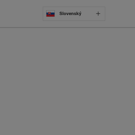
Select languag
Slovenský