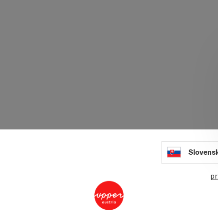
Slovens
pr
Unte