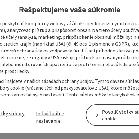
527
Rešpektujeme vaše súkromie
 poskytnúť komplexný webový zážitok s neobmedzenými funkciam
m), analyzovať prístup a prispôsobiť obsah. Na tieto účely použí
isté účely (analýza, marketing, prispôsobenie obsahu) môžu byť ni
 tretích krajín (napríklad USA) (čl. 49 ods. 1 písmeno a GDPR), kto
 úroveň ochrany údajov zodpovedajúcu EÚ ani príhodné záruky (podľ
reto možné, že orgány v USA získajú prístup k prenášaným údajom
 alebo monitorovacích opatrení a že proti tomu nebudú k dispozíc
e prostriedky.
cií nájdete v našich zásadách ochrany údajov. Týmto dávate súhlas
úbory cookie (vrátane tých od poskytovateľov z USA), ktoré môžet
tvom samostatných nastavení. Tento súhlas môžete kedykoľvek o
Povoliť všetky s
etky súbory
Individuálne
cookie
nastavenia