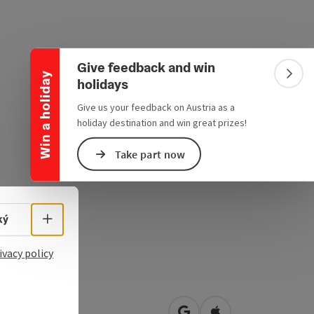
Collapse banner
Give feedback and win
Win a holiday
Colla
holidays
Give us your feedback on Austria as a
holiday destination and win great prizes!
Take part now
Select language - Open menu
ký
ivacy policy
rtreubach 8