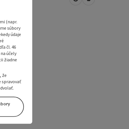
open in Google Maps
Open in Apple Map
2
Treubach
i (napr.
vame súbory
ekedy údaje
ré
a čl. 46
 na účely
ii žiadne
, že
e spravovať
dvolať.
úbory