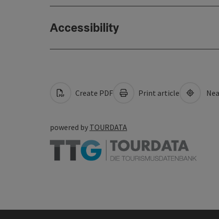
Accessibility
Create PDF
Print article
Nea
powered by
TOURDATA