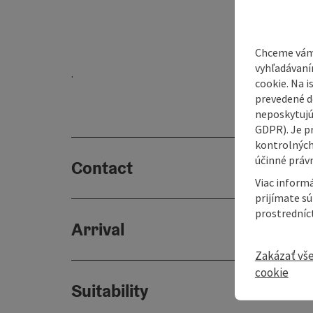
Chceme vám
vyhľadávaní
.
cookie. Na 
prevedené do
neposkytujú
GDPR). Je p
kontrolných
účinné právn
Contact
Viac informá
prijímate s
prostredníc
Arrival
Zakázať vš
cookie
Suitability