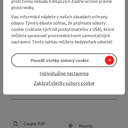
Contact
proti tomu nebudú k dispozícii žiadne účinné právne
prostriedky.
Viac informácií nájdete v našich zásadách ochrany
Opening hours
údajov. Týmto dávate súhlas, že prijímate súbory
cookie (vrátane tých od poskytovateľov z USA), ktoré
Arrival
môžete spravovať prostredníctvom samostatných
nastavení. Tento súhlas môžete kedykoľvek odvolať.
Cooperation
Povoliť všetky súbory cookie
Suitability
Individuálne nastavenia
Zakázať všetky súbory cookie
Accessibility
Create PDF
Nearby