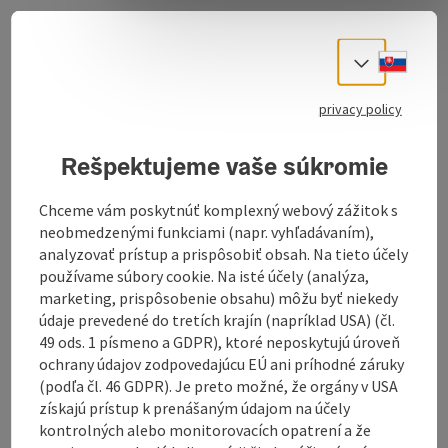
The young farmers from the "Moar in der Gruab" in
Altmünster, directly on Lake Traunsee, put a lot of
Slove
passion and heart and soul into their "Moariginalen".
Select
privacy policy
At the HOF picnic, gourmets, connoisseurs and nature
lovers experience authenticity and creativity. A
culinary journey of discovery to rural roots, nature and
Rešpektujeme vaše súkromie
new interpretations. There are various picnic options,
which can be collected from the farm by prior
Chceme vám poskytnúť komplexný webový zážitok s
arrangement. The delicacies add just the right
neobmedzenými funkciami (napr. vyhľadávaním),
amount of flavour to a hike in the surrounding area. Or
analyzovať prístup a prispôsobiť obsah. Na tieto účely
they can be enjoyed at special places on the farm,
používame súbory cookie. Na isté účely (analýza,
with a mountain backdrop ...
marketing, prispôsobenie obsahu) môžu byť niekedy
údaje prevedené do tretích krajín (napríklad USA) (čl.
Display complete description
49 ods. 1 písmeno a GDPR), ktoré neposkytujú úroveň
ochrany údajov zodpovedajúcu EÚ ani príhodné záruky
(podľa čl. 46 GDPR). Je preto možné, že orgány v USA
získajú prístup k prenášaným údajom na účely
kontrolných alebo monitorovacích opatrení a že