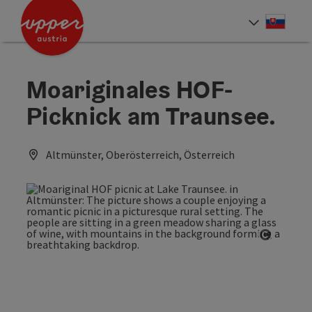
Accesskey
Accesskey
[0]
[2]
Slove
Select
Moariginales HOF-
Picknick am Traunsee.
Altmünster, Oberösterreich, Österreich
Open co