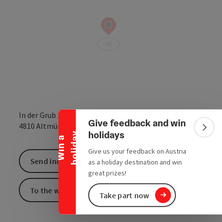
Collapse banner
In der Grub 2
Give feedback and win
open in Google
Open in 
4810
Altmünster
Colla
holidays
y
W
i
n
a
h
o
l
i
d
a
Give us your feedback on Austria
Send inquiry
as a holiday destination and win
great prizes!
To the website
Take part now