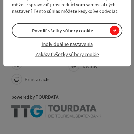
môžete spravovať prostredníctvom samostatných
Accessibility
nastavení. Tento súhlas môžete kedykoľvek odvolať.
Inspiration
Povoliť všetky súbory cookie
Individuálne nastavenia
Zakázať všetky súbory cookie
Create PDF
Nearby
Print article
powered by
TOURDATA