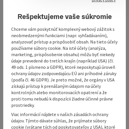
Direct marketing of honey, comb honey and propolis.
Honey directly from the beekeeper.
Rešpektujeme vaše súkromie
Chceme vám poskytnúť komplexný webový zážitok s
neobmedzenými funkciami (napr. vyhľadávaním),
analyzovať prístup a prispôsobiť obsah. Na tieto účely
Contact
používame súbory cookie. Na isté účely (analýza,
marketing, prispôsobenie obsahu) môžu byť niekedy
údaje prevedené do tretích krajín (napríklad USA) (čl.
Opening hours
49 ods. 1 písmeno a GDPR), ktoré neposkytujú úroveň
ochrany údajov zodpovedajúcu EÚ ani príhodné záruky
(podľa čl. 46 GDPR). Je preto možné, že orgány v USA
Arrival
získajú prístup k prenášaným údajom na účely
kontrolných alebo monitorovacích opatrení a že
proti tomu nebudú k dispozícii žiadne účinné právne
Prices
prostriedky.
Viac informácií nájdete v našich zásadách ochrany
Suitability
údajov. Týmto dávate súhlas, že prijímate súbory
cookie (vrátane tých od poskytovateľov z USA), ktoré