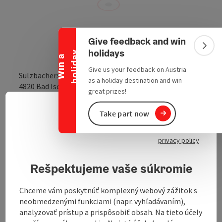
Collapse banner
Give feedback and win
Colla
holidays
y
W
i
n
a
h
o
l
i
d
a
Give us your feedback on Austria
Sulzbacherstraße 12b
as a holiday destination and win
open in Google
Open in 
4820
Bad Ischl
great prizes!
Take part now
Slove
Select
Send inquiry
privacy policy
To the website
Rešpektujeme vaše súkromie
Chceme vám poskytnúť komplexný webový zážitok s
neobmedzenými funkciami (napr. vyhľadávaním),
analyzovať prístup a prispôsobiť obsah. Na tieto účely