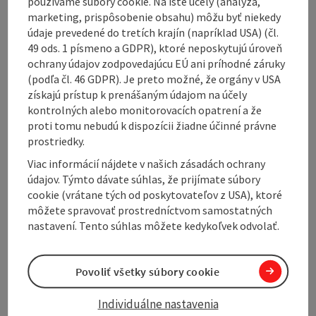
používame súbory cookie. Na isté účely (analýza,
Contact
marketing, prispôsobenie obsahu) môžu byť niekedy
údaje prevedené do tretích krajín (napríklad USA) (čl.
49 ods. 1 písmeno a GDPR), ktoré neposkytujú úroveň
Opening hours
ochrany údajov zodpovedajúcu EÚ ani príhodné záruky
(podľa čl. 46 GDPR). Je preto možné, že orgány v USA
získajú prístup k prenášaným údajom na účely
Arrival
kontrolných alebo monitorovacích opatrení a že
proti tomu nebudú k dispozícii žiadne účinné právne
prostriedky.
Accessibility
Viac informácií nájdete v našich zásadách ochrany
údajov. Týmto dávate súhlas, že prijímate súbory
cookie (vrátane tých od poskytovateľov z USA), ktoré
môžete spravovať prostredníctvom samostatných
nastavení. Tento súhlas môžete kedykoľvek odvolať.
Create PDF
Nearby
Print article
Povoliť všetky súbory cookie
Individuálne nastavenia
powered by
TOURDATA