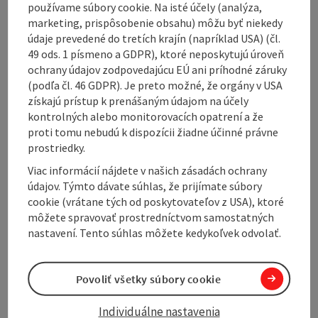
používame súbory cookie. Na isté účely (analýza,
marketing, prispôsobenie obsahu) môžu byť niekedy
Contact
údaje prevedené do tretích krajín (napríklad USA) (čl.
49 ods. 1 písmeno a GDPR), ktoré neposkytujú úroveň
ochrany údajov zodpovedajúcu EÚ ani príhodné záruky
Opening hours
(podľa čl. 46 GDPR). Je preto možné, že orgány v USA
získajú prístup k prenášaným údajom na účely
kontrolných alebo monitorovacích opatrení a že
Arrival
proti tomu nebudú k dispozícii žiadne účinné právne
prostriedky.
Accessibility
Viac informácií nájdete v našich zásadách ochrany
údajov. Týmto dávate súhlas, že prijímate súbory
cookie (vrátane tých od poskytovateľov z USA), ktoré
môžete spravovať prostredníctvom samostatných
nastavení. Tento súhlas môžete kedykoľvek odvolať.
Create PDF
Nearby
Povoliť všetky súbory cookie
Print article
Individuálne nastavenia