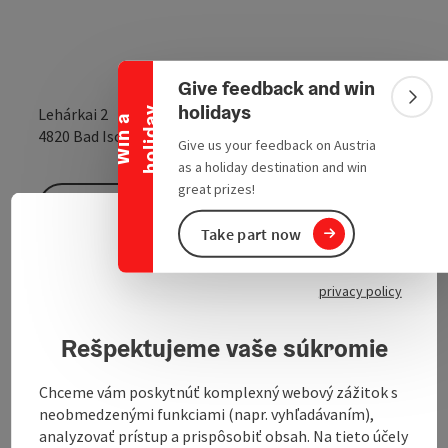
Collapse banner
Give feedback and win
Colla
holidays
y
Lehárkai 2
W
i
n
a
h
o
l
i
d
a
open in Google
Open in 
4820
Bad Ischl
Give us your feedback on Austria
as a holiday destination and win
great prizes!
Send inquiry
Take part now
Slove
Select
To the website
privacy policy
Rešpektujeme vaše súkromie
mobilshop
Callback service: deine@handyfrage.at
Chceme vám poskytnúť komplexný webový zážitok s
neobmedzenými funkciami (napr. vyhľadávaním),
analyzovať prístup a prispôsobiť obsah. Na tieto účely