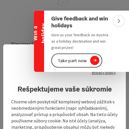
Collapse banner
Give feedback and win
Colla
holidays
y
W
i
n
a
h
o
l
i
d
a
Give us your feedback on Austria
as a holiday destination and win
Wiesinger Straße 18
great prizes!
open in Google
Open in 
4820
Bad Ischl
Slove
Select
Take part now
Send inquiry
privacy policy
Rešpektujeme vaše súkromie
To the website
Chceme vám poskytnúť komplexný webový zážitok s
neobmedzenými funkciami (napr. vyhľadávaním),
analyzovať prístup a prispôsobiť obsah. Na tieto účely
používame súbory cookie. Na isté účely (analýza,
marketing, prispôsobenie obsahu) môžu byť niekedy