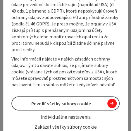
údaje prevedené do tretích krajín (napríklad USA) (čl.
Contact
49 ods. 1 písmeno a GDPR), ktoré neposkytujú úroveň
ochrany údajov zodpovedajúcu EÚ ani príhodné záruky
(podľa čl. 46 GDPR). Je preto možné, že orgány v USA
Arrival
získajú prístup k prenášaným údajom na účely
kontrolných alebo monitorovacích opatrení a že
proti tomu nebudú k dispozícii žiadne účinné právne
Accessibility
prostriedky.
Viac informácií nájdete v našich zásadách ochrany
údajov. Týmto dávate súhlas, že prijímate súbory
cookie (vrátane tých od poskytovateľov z USA), ktoré
môžete spravovať prostredníctvom samostatných
Create PDF
Nearby
nastavení. Tento súhlas môžete kedykoľvek odvolať.
Print article
Povoliť všetky súbory cookie
powered by
TOURDATA
Individuálne nastavenia
Zakázať všetky súbory cookie