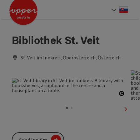
Accesskey
Accesskey
[0]
[2]
Slove
Select
Bibliothek St. Veit
St. Veit im Innkreis, Oberösterreich, Österreich
Open c
next sl
Send inquiry