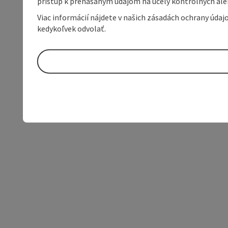
prístup k prenášaným údajom na účely kontrolných aleb
Viac informácií nájdete v našich zásadách ochrany úda
kedykoľvek odvolať.