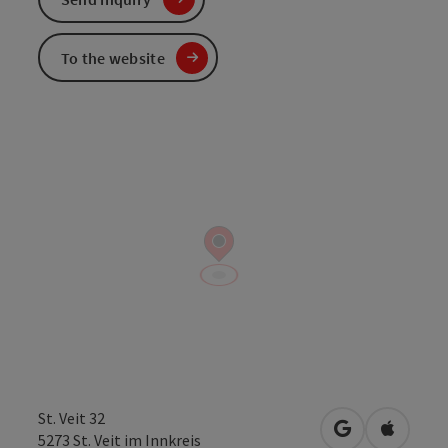
To the website
St. Veit 32
open in Googl
Open in
5273
St. Veit im Innkreis