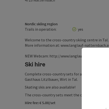
4723
Natternbach
Nordic skiing region
Trails in operation:
yes
Welcome to the cross-country skiing centre in Tal.
More information at: www.langlauf-natternbach.at 
NEW Webcam: http://www.langlauf-natternbach.
Ski hire
Complete cross-country sets for adults and children 
Gasthaus Litzlbauer, Wirt in Tal.
Skating skis are also available!
The cross-country sets meet the current standard a
Hire fee: € 5.00/set