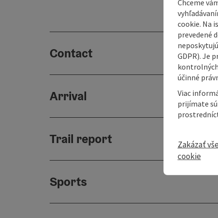
Chceme vám
vyhľadávaní
cookie. Na 
prevedené do
neposkytujú
Contact
GDPR). Je p
kontrolných
účinné právn
Viac informá
Arrival
prijímate s
prostredníc
Trail report
Zakázať vš
cookie
Sports