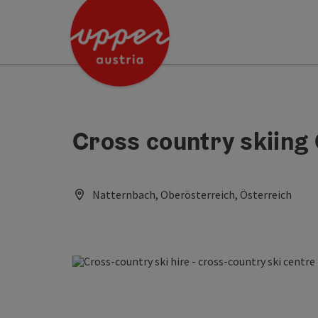
Accesskey
Accesskey
[0]
[2]
Cross country skiing C
Natternbach, Oberösterreich, Österreich