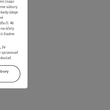
i (napr.
vame súbory
ekedy údaje
ré
a čl. 46
 na účely
ii žiadne
, že
e spravovať
dvolať.
úbory