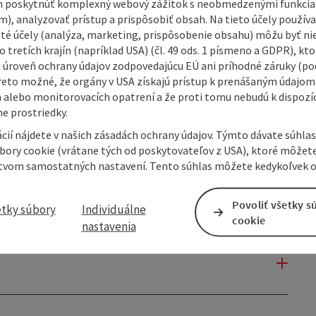
 poskytnúť komplexný webový zážitok s neobmedzenými funkciam
m), analyzovať prístup a prispôsobiť obsah. Na tieto účely použí
isté účely (analýza, marketing, prispôsobenie obsahu) môžu byť ni
 tretích krajín (napríklad USA) (čl. 49 ods. 1 písmeno a GDPR), kto
 úroveň ochrany údajov zodpovedajúcu EÚ ani príhodné záruky (podľ
reto možné, že orgány v USA získajú prístup k prenášaným údajom
 alebo monitorovacích opatrení a že proti tomu nebudú k dispozíc
e prostriedky.
cií nájdete v našich zásadách ochrany údajov. Týmto dávate súhlas
úbory cookie (vrátane tých od poskytovateľov z USA), ktoré môžet
tvom samostatných nastavení. Tento súhlas môžete kedykoľvek o
Povoliť všetky s
etky súbory
Individuálne
cookie
nastavenia