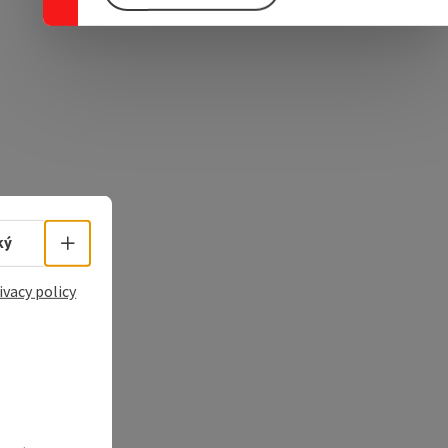
e Maps
 Apple Maps
Select language - Open menu
ký
ivacy policy