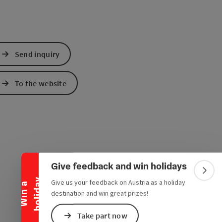
Send inquiry
To the website
Collapse banner
Give feedback and win holidays
Colla
y
Give us your feedback on Austria as a holiday
W
i
n
a
h
o
l
i
d
a
destination and win great prizes!
Take part now