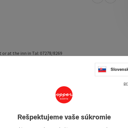
open in Googl
Open in
or at the inn in Tal: 07278/8269
at/webcam/tal.mp4
Slovens
pr
(skis, boots, poles) can be hired at the start/finish area -
nd are available in various lengths and boot sizes.
Rešpektujeme vaše súkromie