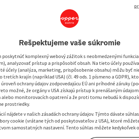
open in Googl
Open in
pr
Rešpektujeme vaše súkromie
 poskytnúť komplexný webový zážitok s neobmedzenými funkciam
m), analyzovať prístup a prispôsobiť obsah. Na tieto účely použí
isté účely (analýza, marketing, prispôsobenie obsahu) môžu byť ni
 tretích krajín (napríklad USA) (čl. 49 ods. 1 písmeno a GDPR), kto
 úroveň ochrany údajov zodpovedajúcu EÚ ani príhodné záruky (podľ
reto možné, že orgány v USA získajú prístup k prenášaným údajom
 alebo monitorovacích opatrení a že proti tomu nebudú k dispozíc
e prostriedky.
cií nájdete v našich zásadách ochrany údajov. Týmto dávate súhlas
úbory cookie (vrátane tých od poskytovateľov z USA), ktoré môžet
tvom samostatných nastavení. Tento súhlas môžete kedykoľvek o