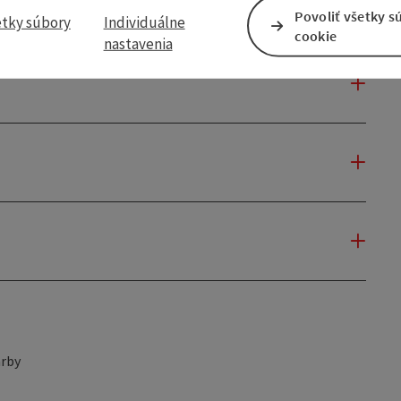
Povoliť všetky s
etky súbory
Individuálne
cookie
nastavenia
rby