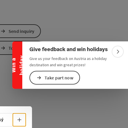
Collapse banner
Send inquiry
To the website
Give feedback and win holidays
Colla
y
Give us your feedback on Austria as a holiday
W
i
n
a
h
o
l
i
d
a
destination and win great prizes!
Take part now
Select language - Open menu
ký