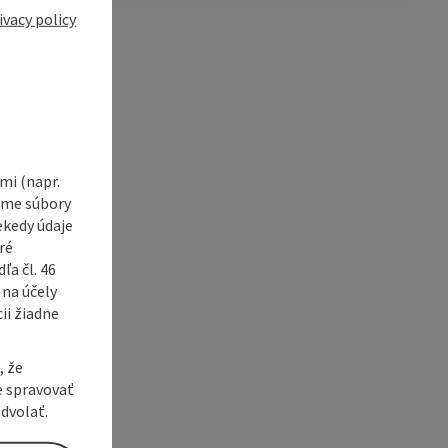
e Maps
 Apple Maps
ivacy policy
i (napr.
vame súbory
ekedy údaje
ré
a čl. 46
 na účely
ii žiadne
, že
e spravovať
dvolať.