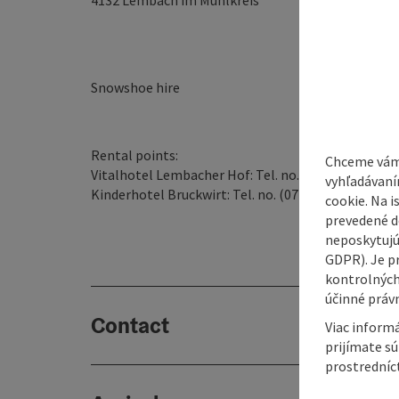
4132
Lembach im Mühlkreis
Snowshoe hire
Rental points:
Chceme vám
Vitalhotel Lembacher Hof: Tel. no. (07286) 8257
vyhľadávaní
Kinderhotel Bruckwirt: Tel. no. (07286) 83210
cookie. Na 
prevedené do
neposkytujú
GDPR). Je p
kontrolných
účinné právn
Contact
Viac informá
prijímate s
prostredníc