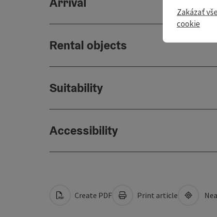
Arrival
Zakázať vš
cookie
Rental objects
Suitability
Accessibility
Create PDF
Print article
Nea