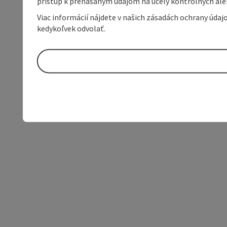
prístup k prenášaným údajom na účely kontrolných aleb
Viac informácií nájdete v našich zásadách ochrany úda
kedykoľvek odvolať.