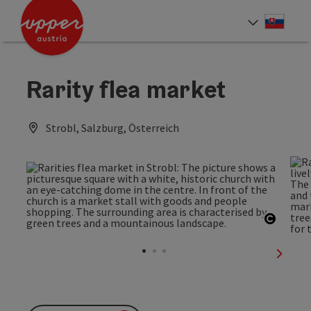
Accesskey
Accesskey
[0]
[2]
Slove
Select
Rarity flea market
Strobl, Salzburg, Österreich
Open c
next sl