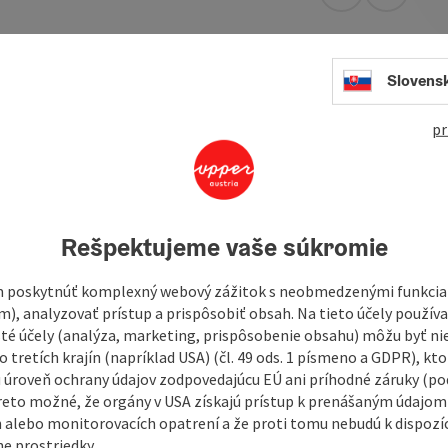
open in Googl
Open in
Slovens
pr
u.
shop of Salzburg if the people could have a church of their
h gave his consent in 1758 and on 3rd May, 1761, the church
Rešpektujeme vaše súkromie
n its own right.
 poskytnúť komplexný webový zážitok s neobmedzenými funkciam
m), analyzovať prístup a prispôsobiť obsah. Na tieto účely použí
nd Saturday 7pm, Sunday 9 am and 6 pm.(wintertime), 7 pm
isté účely (analýza, marketing, prispôsobenie obsahu) môžu byť ni
 tretích krajín (napríklad USA) (čl. 49 ods. 1 písmeno a GDPR), kto
 úroveň ochrany údajov zodpovedajúcu EÚ ani príhodné záruky (podľ
reto možné, že orgány v USA získajú prístup k prenášaným údajom
 alebo monitorovacích opatrení a že proti tomu nebudú k dispozíc
e prostriedky.