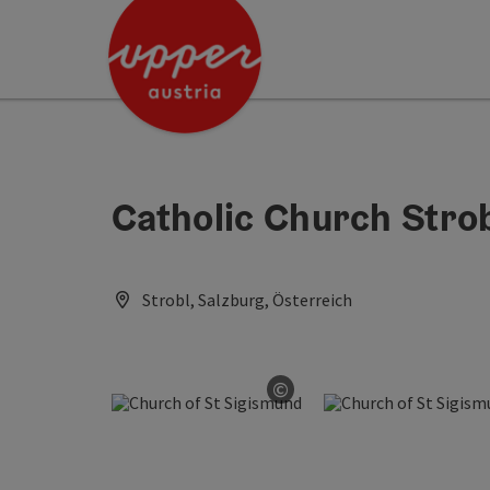
Accesskey
Accesskey
[0]
[2]
Catholic Church Stro
Strobl, Salzburg, Österreich
©
Open copyright