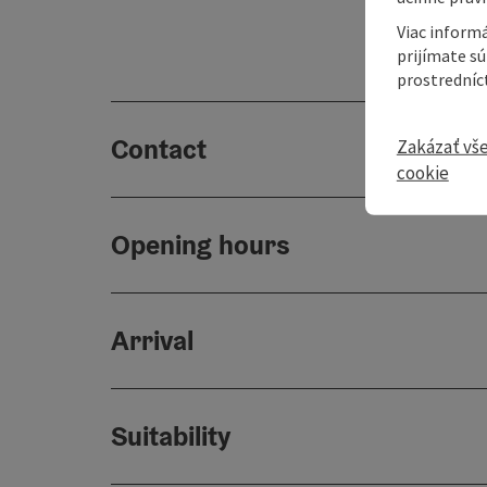
Viac informá
prijímate s
prostredníc
Contact
Zakázať vš
cookie
Opening hours
Arrival
Suitability