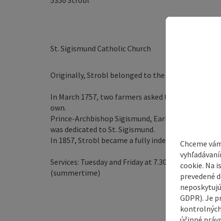
5350
Strobl
St. Sigismund Catholic Church
Originally, Strobl belonged to the Parish of Thalga
In March 1757, two farmers asked the Prince-Archbi
own.
Prince-Archbishop Sigismund, Earl of Schrattenbac
was dedicated to St. Sigismund.
In 1857, Strobl became a fully independent parish i
Chceme vám
vyhľadávaní
Services: Tuesday and Friday at 7.30 am, Monday a
cookie. Na 
(summertime)
prevedené do
neposkytujú
GDPR). Je p
kontrolných
účinné právn