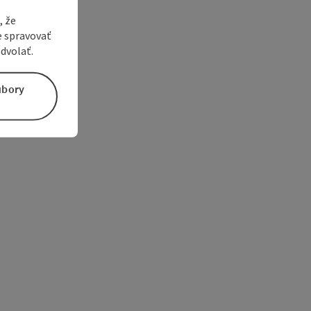
, že
e spravovať
dvolať.
úbory