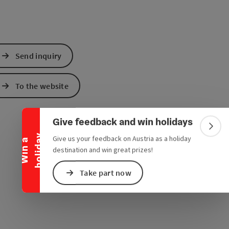
Send inquiry
Collapse banner
To the website
Give feedback and win holidays
Colla
y
Give us your feedback on Austria as a holiday
W
i
n
a
h
o
l
i
d
a
destination and win great prizes!
Take part now