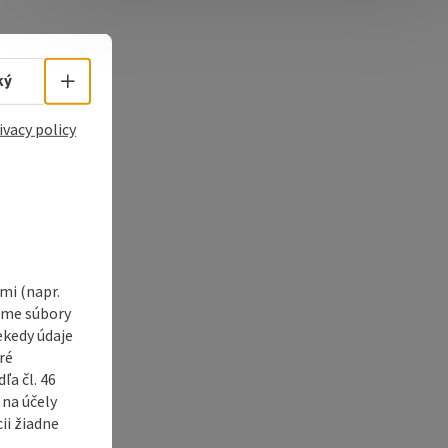
e Maps
 Apple Maps
Select language - Open menu
ký
ivacy policy
i (napr.
vame súbory
ekedy údaje
ré
a čl. 46
 na účely
ii žiadne