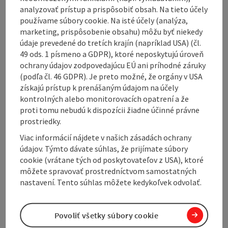
analyzovať prístup a prispôsobiť obsah. Na tieto účely
používame súbory cookie. Na isté účely (analýza,
marketing, prispôsobenie obsahu) môžu byť niekedy
údaje prevedené do tretích krajín (napríklad USA) (čl.
Contact
49 ods. 1 písmeno a GDPR), ktoré neposkytujú úroveň
ochrany údajov zodpovedajúcu EÚ ani príhodné záruky
(podľa čl. 46 GDPR). Je preto možné, že orgány v USA
Arrival
získajú prístup k prenášaným údajom na účely
kontrolných alebo monitorovacích opatrení a že
proti tomu nebudú k dispozícii žiadne účinné právne
Suitability
prostriedky.
Viac informácií nájdete v našich zásadách ochrany
Accessibility
údajov. Týmto dávate súhlas, že prijímate súbory
cookie (vrátane tých od poskytovateľov z USA), ktoré
môžete spravovať prostredníctvom samostatných
nastavení. Tento súhlas môžete kedykoľvek odvolať.
Create PDF
Nearby
Povoliť všetky súbory cookie