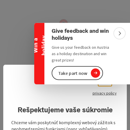
Collapse banner
Give feedback and win
Colla
holidays
y
W
i
n
a
h
o
l
i
d
a
Give us your feedback on Austria
as a holiday destination and win
great prizes!
Take part now
Weinbach 60
Slove
Select
open in Google
Open in 
5360
St. Wolfgang im Salzkammergut
privacy policy
Send inquiry
Rešpektujeme vaše súkromie
Chceme vám poskytnúť komplexný webový zážitok s
electric maschines
neobmedzenými funkciami (napr. vyhľadávaním),