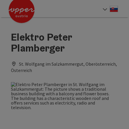
Accesskey
Accesskey
[0]
[2]
Slove
Select
Elektro Peter
Plamberger
St. Wolfgang im Salzkammergut, Oberösterreich,
Österreich