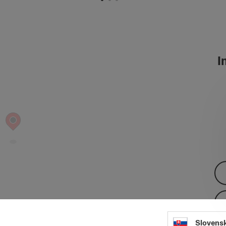
In
Slovens