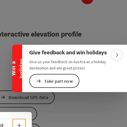
Collapse banner
teractive elevation profile
Give feedback and win holidays
Colla
y
Give us your feedback on Austria as a holiday
W
i
n
a
h
o
l
i
d
a
destination and win great prizes!
Take part now
Download GPS data
Create PDF
Select language - Open menu
ký