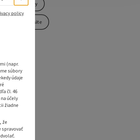
Send inquiry
e Maps
 Apple Maps
ivacy policy
To the website
i (napr.
vame súbory
ekedy údaje
ré
a čl. 46
 na účely
ii žiadne
, že
e spravovať
dvolať.