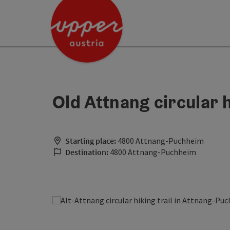
Accesskey
Accesskey
[0]
[2]
Old Attnang circular h
Starting place:
4800 Attnang-Puchheim
Destination:
4800 Attnang-Puchheim