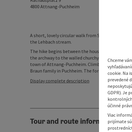
Rathausplatz 9
4800
Attnang-Puchheim
A short, lovely circular walk from St Martin's Chu
the Lehbach stream.
The hike begins between the houses at Linzer Straß
the archway to the walled churchyard of St Martin'
Chceme vám
town of Attnang-Puchheim. Climbing up a few steps,
vyhľadávaní
Braun family in Puchheim. The former Braun brewery
cookie. Na 
prevedené do
Display complete description
neposkytujú
GDPR). Je p
kontrolných
účinné právn
Viac informá
Tour and route information
prijímate s
prostredníc