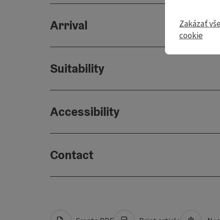
Arrival
Zakázať vš
cookie
Suitability
Accessibility
Contact