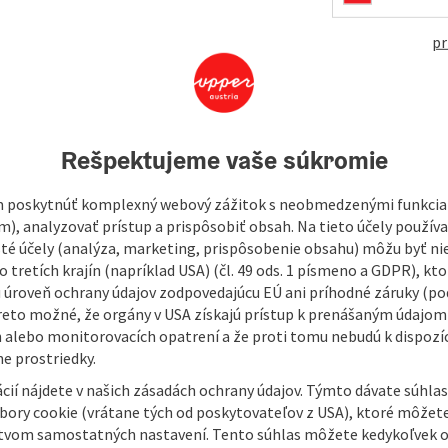
open in Googl
Open in
pr
rch through the forest to Landertsham, and back again along
Rešpektujeme vaše súkromie
e 21 and 23, the path runs uphill. You soon pass through
s Church, from where you have a beautiful view over the
 poskytnúť komplexný webový zážitok s neobmedzenými funkciam
 you reach the Braun crypt. This is the burial place of the
m), analyzovať prístup a prispôsobiť obsah. Na tieto účely použí
 is now home to the Spitz food factory, which is ...
isté účely (analýza, marketing, prispôsobenie obsahu) môžu byť ni
 tretích krajín (napríklad USA) (čl. 49 ods. 1 písmeno a GDPR), kto
 úroveň ochrany údajov zodpovedajúcu EÚ ani príhodné záruky (podľ
reto možné, že orgány v USA získajú prístup k prenášaným údajom
 alebo monitorovacích opatrení a že proti tomu nebudú k dispozíc
e prostriedky.
cií nájdete v našich zásadách ochrany údajov. Týmto dávate súhlas
úbory cookie (vrátane tých od poskytovateľov z USA), ktoré môžet
tvom samostatných nastavení. Tento súhlas môžete kedykoľvek o