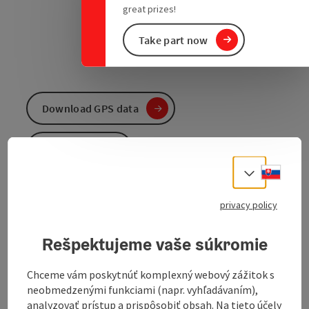
great prizes!
Take part now
Download GPS data
Create PDF
Slove
Select
Send inquiry
privacy policy
To the website
Rešpektujeme vaše súkromie
Chceme vám poskytnúť komplexný webový zážitok s
Beautiful hike through the alluvial forest and along
neobmedzenými funkciami (napr. vyhľadávaním),
the river.
analyzovať prístup a prispôsobiť obsah. Na tieto účely