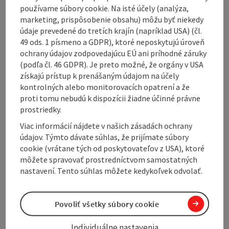
používame súbory cookie. Na isté účely (analýza,
Between the bridge over the Ager and the bank
marketing, prispôsobenie obsahu) môžu byť niekedy
protection wall there is a metal gate that leads to a
údaje prevedené do tretích krajín (napríklad USA) (čl.
riverside path on the left bank of the Ager. This path
49 ods. 1 písmeno a GDPR), ktoré neposkytujú úroveň
stretches between the bank protection wall and the
ochrany údajov zodpovedajúcu EÚ ani príhodné záruky
riverbank, where three benches invite you to take a
(podľa čl. 46 GDPR). Je preto možné, že orgány v USA
rest. The path continues along the top of the bank
získajú prístup k prenášaným údajom na účely
protection dam. You reach the culvert that supplies
kontrolných alebo monitorovacích opatrení a že
the Weissenbach with water under the Ager. After this
proti tomu nebudú k dispozícii žiadne účinné právne
point, the path leads into the floodplain and runs
prostriedky.
about 10 to 20 ...
Viac informácií nájdete v našich zásadách ochrany
Display complete description
údajov. Týmto dávate súhlas, že prijímate súbory
cookie (vrátane tých od poskytovateľov z USA), ktoré
môžete spravovať prostredníctvom samostatných
nastavení. Tento súhlas môžete kedykoľvek odvolať.
Tour and route information
Povoliť všetky súbory cookie
Along the trail
Individuálne nastavenia