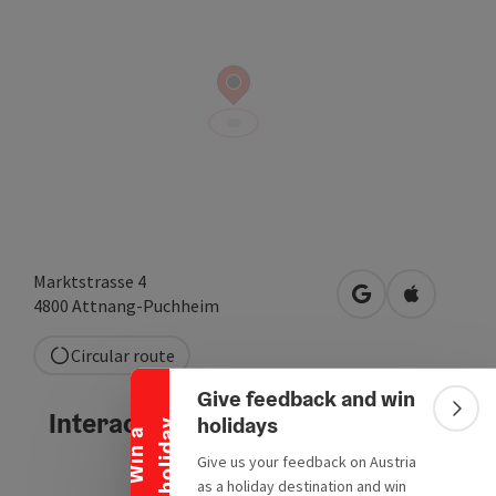
Marktstrasse 4
open in Google
Open in A
4800
Attnang-Puchheim
Collapse banner
Circular route
Give feedback and win
Interactive elevation profile
Colla
holidays
y
W
i
n
a
h
o
l
i
d
a
Give us your feedback on Austria
as a holiday destination and win