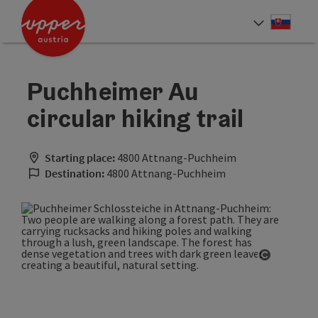
Accesskey
Accesskey
[0]
[2]
Slove
Select
Puchheimer Au
circular hiking trail
Starting place:
4800 Attnang-Puchheim
Destination:
4800 Attnang-Puchheim
Open cop