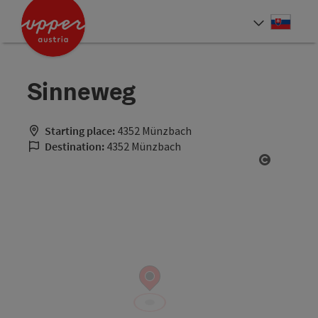
Accesskey
Accesskey
[0]
[2]
Slove
Select
Sinneweg
Starting place:
4352 Münzbach
Destination:
4352 Münzbach
Open cop