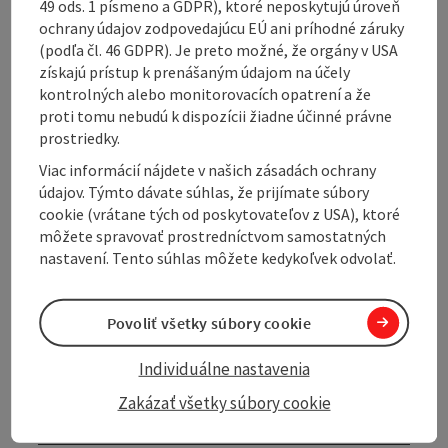
49 ods. 1 písmeno a GDPR), ktoré neposkytujú úroveň
Shortly after the start, a beautiful biotope called the
ochrany údajov zodpovedajúcu EÚ ani príhodné záruky
Maier pond can be visited on the Taferlweg. The trail
(podľa čl. 46 GDPR). Je preto možné, že orgány v USA
then leads up to the settlement road "Am Graben" to
získajú prístup k prenášaným údajom na účely
the warehouse. From there, continue along the road
kontrolných alebo monitorovacích opatrení a že
towards Klam. After 300 metres, turn right into the
proti tomu nebudú k dispozícii žiadne účinné právne
forest and from there ...
prostriedky.
Display complete description
Viac informácií nájdete v našich zásadách ochrany
údajov. Týmto dávate súhlas, že prijímate súbory
cookie (vrátane tých od poskytovateľov z USA), ktoré
môžete spravovať prostredníctvom samostatných
nastavení. Tento súhlas môžete kedykoľvek odvolať.
Tour and route information
Povoliť všetky súbory cookie
Arrival
Individuálne nastavenia
Zakázať všetky súbory cookie
Suitability