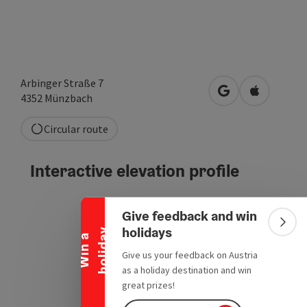
Arbinger Straße 7
open in Google
Open in A
4352
Münzbach
Circular route
Interactive elevation profile
Collapse banner
Give feedback and win
Colla
holidays
y
W
i
n
a
h
o
l
i
d
a
Give us your feedback on Austria
as a holiday destination and win
great prizes!