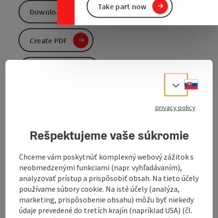
Take part now
Download GPS data
Create PDF
Send inquiry
Slove
Select
To the website
privacy policy
Rešpektujeme vaše súkromie
Qualified hiking trail
The circular route, which starts at the new village
Chceme vám poskytnúť komplexný webový zážitok s
square, is available in two different lengths. The
neobmedzenými funkciami (napr. vyhľadávaním),
shorter version can be completed in approx. 1.5 to 2
analyzovať prístup a prispôsobiť obsah. Na tieto účely
hours. Various adventure stations are set up along the
používame súbory cookie. Na isté účely (analýza,
hiking trail to allow nature lovers to experience the
marketing, prispôsobenie obsahu) môžu byť niekedy
senses.
údaje prevedené do tretích krajín (napríklad USA) (čl.