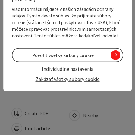
Tour and route information
Viac informácií nájdete v našich zásadách ochrany
údajov. Týmto dávate súhlas, že prijímate súbory
Arrival
cookie (vrátane tých od poskytovateľov z USA), ktoré
môžete spravovať prostredníctvom samostatných
nastavení. Tento súhlas môžete kedykoľvek odvolať.
Suitability
Povoliť všetky súbory cookie
Accessibility
Individuálne nastavenia
Contact
Zakázať všetky súbory cookie
Create PDF
Nearby
Print article