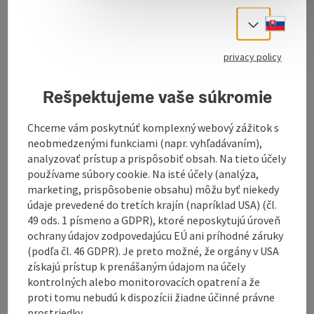
Send inquiry
Slove
Select
To the website
privacy policy
Rešpektujeme vaše súkromie
This circular hiking trail leads from Zell an der Pram
Castle first along Raaber Straße. Turn right along the
Chceme vám poskytnúť komplexný webový zážitok s
Eichberg-Dorf goods road and the Reisinger goods
neobmedzenými funkciami (napr. vyhľadávaním),
road via the villages of Eichberg and Hub to Krena,
analyzovať prístup a prispôsobiť obsah. Na tieto účely
where you can take a break at the Gumpoltsberger inn
používame súbory cookie. Na isté účely (analýza,
(Wirt z'Krena). After the fire station, the route home
marketing, prispôsobenie obsahu) môžu byť niekedy
leads right onto the Gollnbach goods road through
údaje prevedené do tretích krajín (napríklad USA) (čl.
the villages of Hochedt, Würting and Gollnbach. Along
49 ods. 1 písmeno a GDPR), ktoré neposkytujú úroveň
the Gollnbach stream back to the starting point.
ochrany údajov zodpovedajúcu EÚ ani príhodné záruky
Length approx. 9 km. Walking time approx. 2 hours.
(podľa čl. 46 GDPR). Je preto možné, že orgány v USA
získajú prístup k prenášaným údajom na účely
kontrolných alebo monitorovacích opatrení a že
proti tomu nebudú k dispozícii žiadne účinné právne
prostriedky.