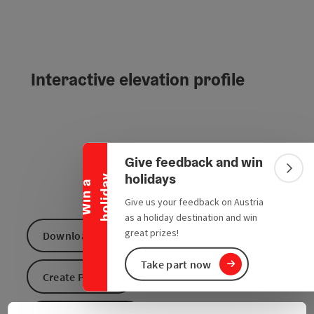
Interactive elevation profile
Collapse banner
Give feedback and win
Colla
holidays
y
W
i
n
a
h
o
l
i
d
a
Give us your feedback on Austria
as a holiday destination and win
great prizes!
Download GPS data
Take part now
Create PDF