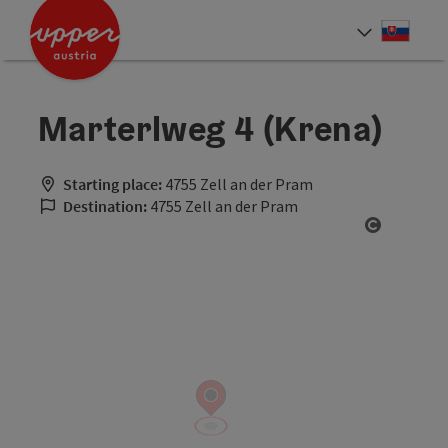
Accesskey
Accesskey
[0]
[2]
Slove
Select
Marterlweg 4 (Krena)
Starting place:
4755 Zell an der Pram
Destination:
4755 Zell an der Pram
Open cop