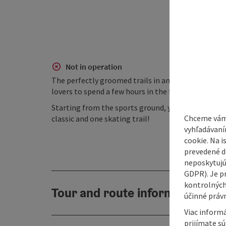
Not in operation
The perfectly groomed trails in and around Albernd
lovers to spend a few hours in the fresh air.
Starting from the sports ground, you can run a loop 
Chceme vám
classic and one skating trail!
vyhľadávaní
cookie. Na 
prevedené do
neposkytujú
GDPR). Je p
kontrolných
Tour and route information
účinné právn
Viac informá
prijímate s