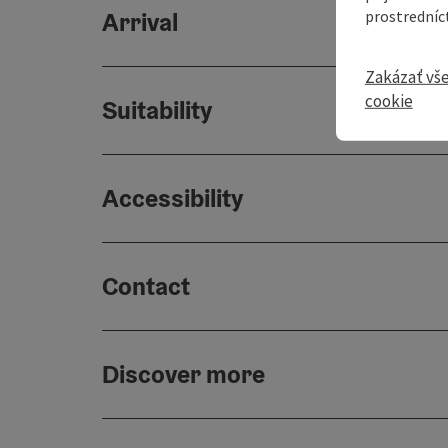
prostredníc
Arrival
Zakázať vš
cookie
Suitability
Accessibility
Contact
Discover more