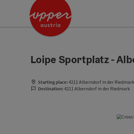
Accesskey
Accesskey
[0]
[2]
Loipe Sportplatz - Alb
Starting place:
4211 Alberndorf in der Riedmar
Destination:
4211 Alberndorf in der Riedmark