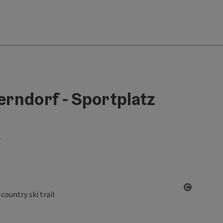
erndorf - Sportplatz
k
Open co