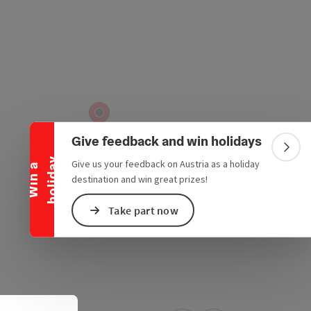
Collapse banner
Give feedback and win holidays
Colla
y
Give us your feedback on Austria as a holiday
W
i
n
a
h
o
l
i
d
a
destination and win great prizes!
Take part now