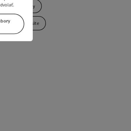
dvolať.
Send inquiry
úbory
To the website