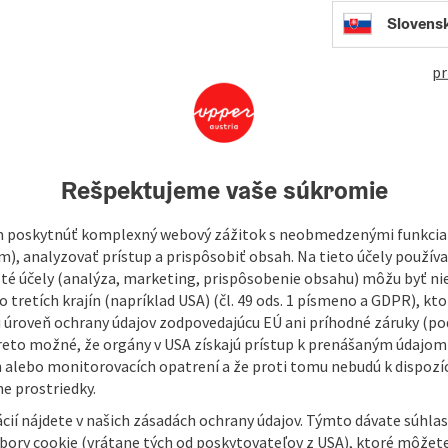
Kalc
Slovens
421
pr
In
orf invite all cross-country skiing enthusiasts and nature
Rešpektujeme vaše súkromie
close to the village on a relatively flat trail. There are 2
 poskytnúť komplexný webový zážitok s neobmedzenými funkciam
m), analyzovať prístup a prispôsobiť obsah. Na tieto účely použí
isté účely (analýza, marketing, prispôsobenie obsahu) môžu byť ni
 tretích krajín (napríklad USA) (čl. 49 ods. 1 písmeno a GDPR), kto
 úroveň ochrany údajov zodpovedajúcu EÚ ani príhodné záruky (podľ
reto možné, že orgány v USA získajú prístup k prenášaným údajom
 alebo monitorovacích opatrení a že proti tomu nebudú k dispozíc
e prostriedky.
cií nájdete v našich zásadách ochrany údajov. Týmto dávate súhlas
úbory cookie (vrátane tých od poskytovateľov z USA), ktoré môžet