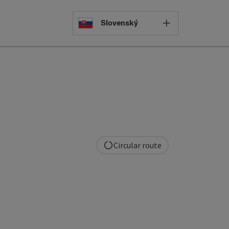
Select languag
Slovenský
Circular route
pyright