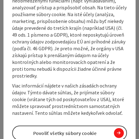
neobmedzenými funkciami (napr. vyhľadávaním),
The AktivWelt Freiwald's network of over 280
analyzovať prístup a prispôsobiť obsah. Na tieto účely
kilometres of double-tracked trails is family-friendly.
používame súbory cookie. Na isté účely (analýza,
Panoramic views and atmospheric forests present
marketing, prispôsobenie obsahu) môžu byť niekedy
themselves to runners, while cosy inns invite you to
údaje prevedené do tretích krajín (napríklad USA) (čl.
linger. For all sporty skiers, there are of course
49 ods. 1 písmeno a GDPR), ktoré neposkytujú úroveň
separate, selective skating trails and floodlights
ochrany údajov zodpovedajúcu EÚ ani príhodné záruky
make it possible to ...
(podľa čl. 46 GDPR). Je preto možné, že orgány v USA
získajú prístup k prenášaným údajom na účely
Display complete description
kontrolných alebo monitorovacích opatrení a že
proti tomu nebudú k dispozícii žiadne účinné právne
prostriedky.
Viac informácií nájdete v našich zásadách ochrany
údajov. Týmto dávate súhlas, že prijímate súbory
Tour and route information
cookie (vrátane tých od poskytovateľov z USA), ktoré
môžete spravovať prostredníctvom samostatných
nastavení. Tento súhlas môžete kedykoľvek odvolať.
Opening hours
Povoliť všetky súbory cookie
Along the trail