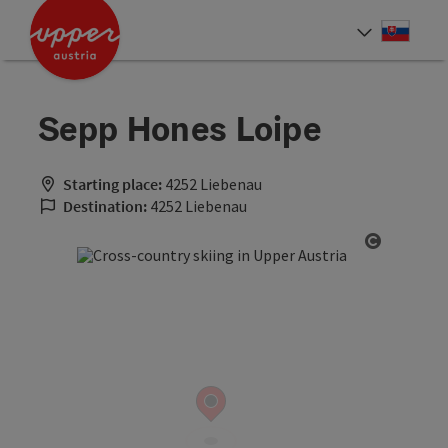
Accesskey
Accesskey
[0]
[2]
Slove
Select
Sepp Hones Loipe
Starting place:
4252 Liebenau
Destination:
4252 Liebenau
Open cop