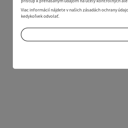
prístup k prenášaným údajom na účely kontrolných aleb
Viac informácií nájdete v našich zásadách ochrany úda
kedykoľvek odvolať.