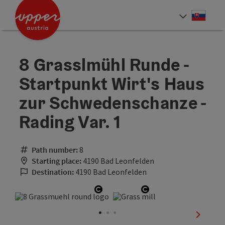
Accesskey
Accesskey
[0]
[2]
Slove
Select
8 Grasslmühl Runde -
Startpunkt Wirt's Haus
zur Schwedenschanze -
Rading Var. 1
Path number:
8
Starting place:
4190 Bad Leonfelden
Destination:
4190 Bad Leonfelden
Open copyright
Open copyright
next sli