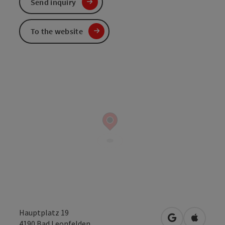
Send inquiry
To the website
Hauptplatz 19
open in Googl
Open in
4190
Bad Leonfelden