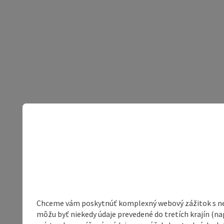
Chceme vám poskytnúť komplexný webový zážitok s neob
môžu byť niekedy údaje prevedené do tretích krajín (na